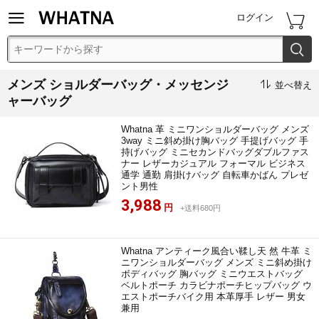


ログイン

メンズ ショルダーバッグ・メッセンジ

並べ替え
ャーバッグ
Whatna 革 ミニワンショルダーバッグ メンズ
3way ミニ斜め掛け胸バッグ 手提げバッグ 手
持げバッグ ミニセカンドバッグダブルファス
ナー レザーカジュアル フォーマル ビジネス
通学 通勤 肩掛けバッグ 自転車かばん プレゼ
ント男性
3,988
円
+送料680円
Whatna アンティーク風合い鞣し天 然 牛革 ミ
ニワンショルダーバッグ メンズ ミニ斜め掛け
ボディバッグ 胸バッグ ミニウエストバッグ
ベルトポーチ カラビナポーチヒップバッグ ウ
エストポーチバイク用 本革厚手 レザー 男女
兼用