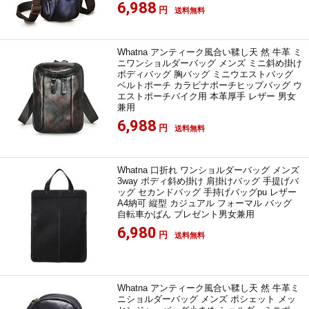
6,988
円
送料無料
Whatna アンティーク風合い鞣し天 然 牛革 ミ
ニワンショルダーバッグ メンズ ミニ斜め掛け
ボディバッグ 胸バッグ ミニウエストバッグ
ベルトポーチ カラビナポーチヒップバッグ ウ
エストポーチバイク用 本革厚手 レザー 男女
兼用
6,988
円
送料無料
Whatna 口折れ ワンショルダーバッグ メンズ
3way ボディ斜め掛け 肩掛けバッグ 手提げバ
ッグ セカンドバッグ 手持げバッグpu レザー
A4納可 縦型 カジュアル フォーマル バッグ
自転車かばん プレゼント男女兼用
6,980
円
送料無料
Whatna アンティーク風合い鞣し天 然 牛革ミ
ニショルダーバッグ メンズ ポシェット メッ