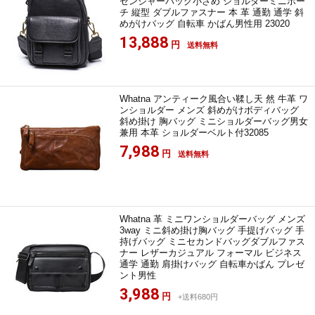
センジャーバッグ小さめ ショルダーミニポー
チ 縦型 ダブルファスナー 本 革 通勤 通学 斜
めがけバッグ 自転車 かばん男性用 23020
13,888
円
送料無料
Whatna アンティーク風合い鞣し天 然 牛革 ワ
ンショルダー メンズ 斜めがけボディバッグ
斜め掛け 胸バッグ ミニショルダーバッグ男女
兼用 本革 ショルダーベルト付32085
7,988
円
送料無料
Whatna 革 ミニワンショルダーバッグ メンズ
3way ミニ斜め掛け胸バッグ 手提げバッグ 手
持げバッグ ミニセカンドバッグダブルファス
ナー レザーカジュアル フォーマル ビジネス
通学 通勤 肩掛けバッグ 自転車かばん プレゼ
ント男性
3,988
円
+送料680円