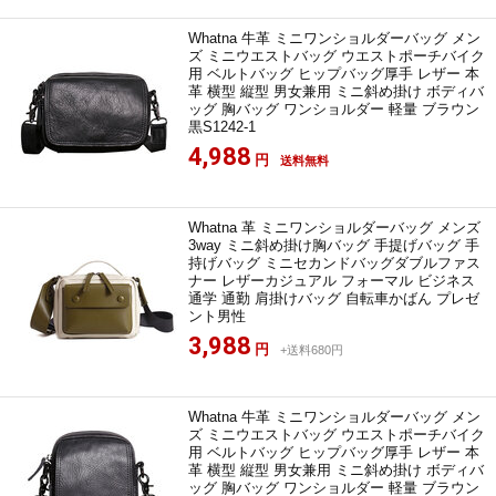
Whatna 牛革 ミニワンショルダーバッグ メン
ズ ミニウエストバッグ ウエストポーチバイク
用 ベルトバッグ ヒップバッグ厚手 レザー 本
革 横型 縦型 男女兼用 ミニ斜め掛け ボディバ
ッグ 胸バッグ ワンショルダー 軽量 ブラウン
黒S1242-1
4,988
円
送料無料
Whatna 革 ミニワンショルダーバッグ メンズ
3way ミニ斜め掛け胸バッグ 手提げバッグ 手
持げバッグ ミニセカンドバッグダブルファス
ナー レザーカジュアル フォーマル ビジネス
通学 通勤 肩掛けバッグ 自転車かばん プレゼ
ント男性
3,988
円
+送料680円
Whatna 牛革 ミニワンショルダーバッグ メン
ズ ミニウエストバッグ ウエストポーチバイク
用 ベルトバッグ ヒップバッグ厚手 レザー 本
革 横型 縦型 男女兼用 ミニ斜め掛け ボディバ
ッグ 胸バッグ ワンショルダー 軽量 ブラウン