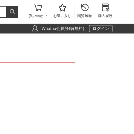





買い物かご
お気に入り
閲覧履歴
購入履歴

Whatna会員登録(無料)
ログイン