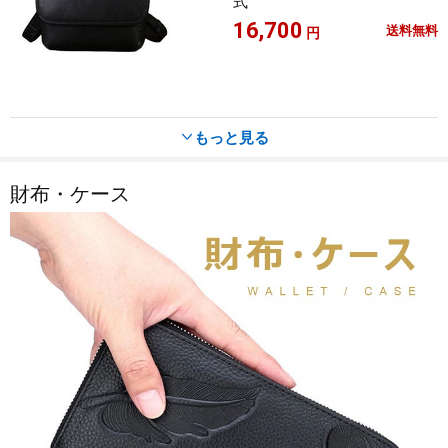
式
16,700
送料無料
円
もっと見る

財布・ケース