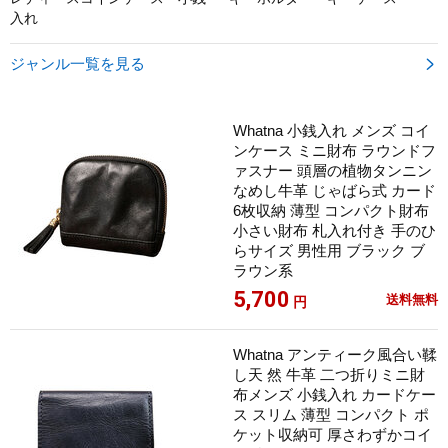
入れ
ジャンル一覧を見る

Whatna 小銭入れ メンズ コイ
ンケース ミニ財布 ラウンドフ
ァスナー 頭層の植物タンニン
なめし牛革 じゃばら式 カード
6枚収納 薄型 コンパクト財布
小さい財布 札入れ付き 手のひ
らサイズ 男性用 ブラック ブ
ラウン系
5,700
送料無料
円
Whatna アンティーク風合い鞣
し天 然 牛革 二つ折りミニ財
布メンズ 小銭入れ カードケー
ス スリム 薄型 コンパクト ポ
ケット収納可 厚さわずかコイ