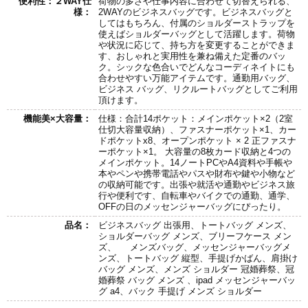
便利性：２WAY仕
荷物の多さや仕事内容に合わせて切替えられる、
様：
2WAYのビジネスバッグです。ビジネスバッグと
してはもちろん、付属のショルダーストラップを
使えばショルダーバッグとして活躍します。荷物
や状況に応じて、持ち方を変更することができま
す、おしゃれと実用性を兼ね備えた定番のバッ
ク。シックな色合いでどんなコーディネイトにも
合わせやすい万能アイテムです。通勤用バッグ、
ビジネス バッグ、リクルートバッグとしてご利用
頂けます。
機能美×大容量：
仕様：合計14ポケット：メインポケット×2（2室
仕切大容量収納）、ファスナーポケット×1、カー
ドポケットx8、オープンポケット × 2 正ファスナ
ーポケット×1。 大容量の8枚カード収納と4つの
メインポケット。14ノートPCやA4資料や手帳や
本やペンや携帯電話やパスや財布や鍵や小物など
の収納可能です。出張や就活や通勤やビジネス旅
行や便利です、自転車やバイクでの通勤、通学、
OFFの日のメッセンジャーバッグにぴったり。
品名：
ビジネスバッグ 出張用、トートバッグ メンズ、
ショルダーバッグ メンズ、ブリーフケース メン
ズ、 メンズバッグ、メッセンジャーバッグメ
ンズ、トートバッグ 縦型、手提げかばん、肩掛け
バッグ メンズ、メンズ ショルダー 冠婚葬祭、冠
婚葬祭 バッグ メンズ 、ipad メッセンジャーバッ
グ a4、バック 手提げ メンズ ショルダー