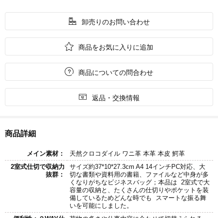

卸売りのお問い合わせ

商品をお気に入りに追加

商品についての問合わせ

返品・交換情報
商品詳細
メイン素材：
天然クロコダイル ワニ革 本革 本皮 鰐革
2室式仕切で収納力
サイズ約37*10*27.3cm A4 14インチPC対応、大
抜群：
切な書類や資料用の書籍、ファイルなど中身が多
くなりがちなビジネスバッグ；本品は 2室式で大
容量の収納と、たくさんの仕切りやポケットを装
備しているためどんな時でも スマートな振る舞
いを可能にしました。