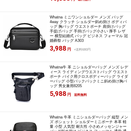
Whatna ミニワンショルダー メンズ バッグ
4way クラッチ ショルダー斜め掛け ボディバ
ッグ 胸バッグ ウエストポーチ 肩掛けバッグ
手提げバッグ 手持げバッグ小さい 厚手 レザ
ー 横型結婚式 バッグ ビジネス フォーマル 冠
婚葬祭 バッグ A303
3,988
円
+送料680円
Whatna牛 革 ニショルダーバッグ メンズ レデ
ィース ライディングウエストバッグ ウエスト
ポーチ バイク用クロスボディーバッグ ライダ
ーバッグ 小型バックパックミニ斜め掛け胸バ
ッグ 男女兼用8205
5,988
円
送料無料
Whatna 牛革 ミニショルダーバッグ 縦型 メン
ズ ポシェット ショルダーミニポーチ 本革 軽
量 小型 人気型 耐久性 小さめメッセンジャー