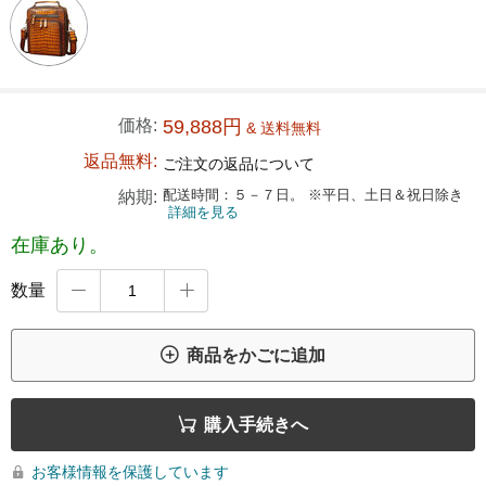
価格:
59,888円
& 送料無料
返品無料:
ご注文の返品について
配送時間：５－７日。 ※平日、土日＆祝日除き
納期:
詳細を見る
在庫あり。
数量



商品をかごに追加

購入手続きへ
お客様情報を保護しています
