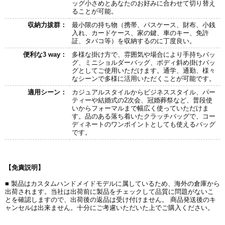
ッグ小さめとあなたのお好みに合わせて切り替え
ることが可能。
収納力拔群：
最小限の持ち物（携帯、パスケース、財布、小銭
入れ、カードケース、家の鍵、車のキー、免許
証、タバコ等）を収納するのに丁度良い。
便利な3 way：
多様な掛け方で、雰囲気や場合により手持ちバッ
グ、ミニショルダーバッグ、ボディ斜め掛けバッ
グとしてご使用いただけます。通学、通勤、様々
なシーンで多様に活用いただくことが可能です。
適用シーン：
カジュアルスタイルからビジネススタイル、パー
ティーや結婚式の2次会、冠婚葬祭など、普段使
いからフォーマルまで幅広く使っていただけま
す。品のある落ち着いたクラッチバッグで、コー
ディネートのワンポイントとしても使えるバッグ
です。
【免責説明】
■ 製品はカスタムハンドメイドモデルに属しているため、海外の倉庫から
出荷されます。当社は出荷前に製品をチェックして品質に問題がないこ
とを確認しますので、出荷後の返品は受け付けません。 商品発送後のキ
ャンセルは出来ません。十分にご考慮いただいた上でご購入ください。