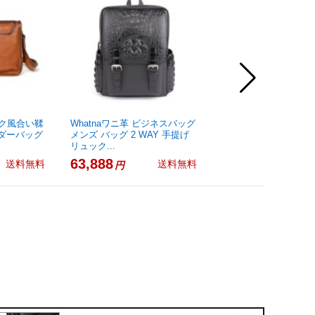
ーク風合い鞣
Whatnaワニ革 ビジネスバッグ
Whatna 牛 革 ミニ
ルダーバッグ
メンズ バッグ 2 WAY 手提げ
バッグ メンズ ポシェ
リュック...
ンショルダー...
63,888
3,980
送料無料
送料無料
円
円