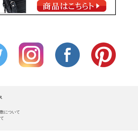
ス
数について
て