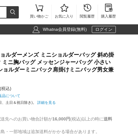





買い物かご
お気に入り
閲覧履歴
購入履歴

Whatna会員登録(無料)
ログイン
ンショルダーメンズ ミニショルダーバッグ 斜め掛
 ミニ胸バッグ メッセンジャーバッグ 小さい
ショルダーミニバック肩掛けミニバッグ男女兼
(税込)
返品について
日、土日＆祝日除き)。
詳細を見る
配送先へのお買い物合計額が
16,000円
(税込)以上の時に
送料
離島・一部地域は追加送料がかかる場合があります。