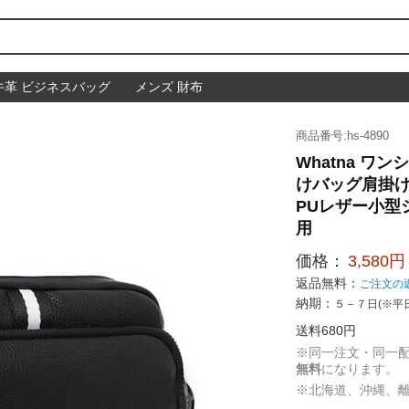
牛革 ビジネスバッグ
メンズ 財布
商品番号:hs-4890
Whatna ワ
けバッグ肩掛け
PUレザー小型
用
価格：
3,580円
返品無料：
ご注文の
納期：
５－７日(※平
送料680円
※同一注文・同一
無料
になります。
※北海道、沖縄、