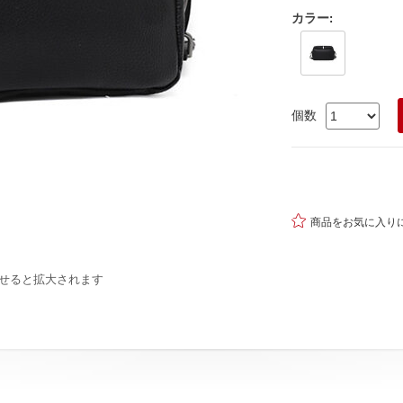
カラー
:
個数

商品をお気に入り
せると拡大されます