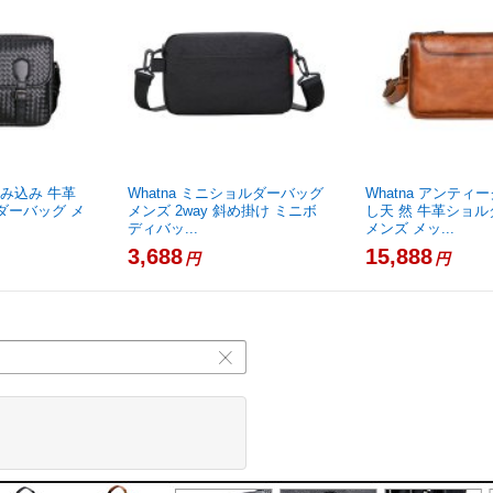
編み込み 牛革
Whatna ミニショルダーバッグ
Whatna アンティ
ダーバッグ メ
メンズ 2way 斜め掛け ミニボ
し天 然 牛革ショ
ディバッ...
メンズ メッ...
3,688
15,888
円
円
