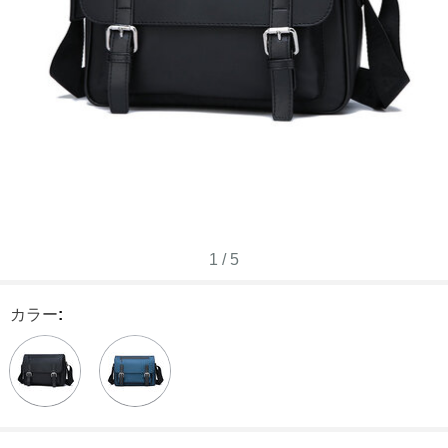
1
/
5
カラー
: