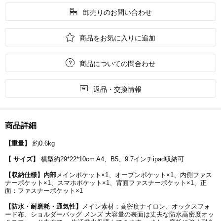

卸売りのお問い合わせ

商品をお気に入りに追加

商品についての問合わせ

返品・交換情報
商品詳細
【重量】
約0.6kg
【 サイズ】
横型約29*22*10cm A4、B5、9.7インチipad収納可
【収納仕様】内部
メインポケット×1、オープンポケット×1、内側ファス
ナーポケット×1、スマホポケット×1、背面ファスナーポケット×1、正
面：ファスナーポケット×1
【防水・耐磨耗・通気性】
メイン素材：高密度ナイロン、オックスフォ
ード布、ショルダーバッグ メンズ 大容量の表面は丈夫な防水高密度オッ