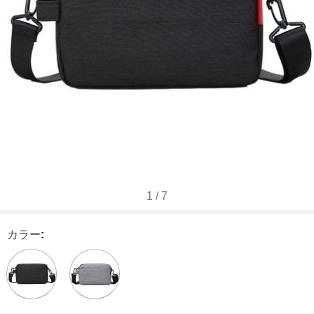
1
/
7
カラー
: