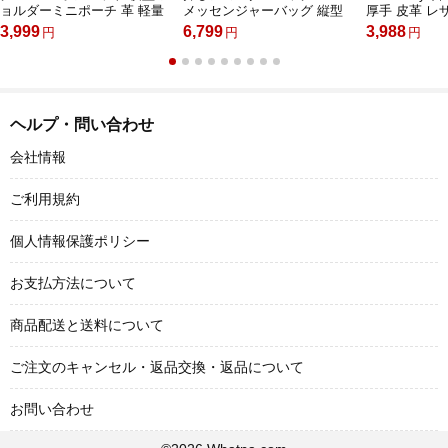
ョルダーミニポーチ 革 軽量
メッセンジャーバッグ 縦型
厚手 皮革 レザー
小型 人気型 耐久性 小さめメ
小さめ ビジネスバッグ 9.7イ
納可 縦型 小
3,999
6,799
3,988
円
円
円
ッセンジャーバッグ斜め掛け
ンチipad収納可 本 革通勤 通
ャーバッグ 
ビジネス 通学 通勤鞄 軽量 実
学 斜めがけバッグ オシャレ
軽量 実用 自
用 自転車 かばん男性用 黒
な シンプル な 実用 自転車
ゼント男性 黒
(9188)
かばん男性用 ブラウン 黒
（8618）
（5101）
ヘルプ・問い合わせ
会社情報
ご利用規約
個人情報保護ポリシー
お支払方法について
商品配送と送料について
ご注文のキャンセル・返品交換・返品について
お問い合わせ