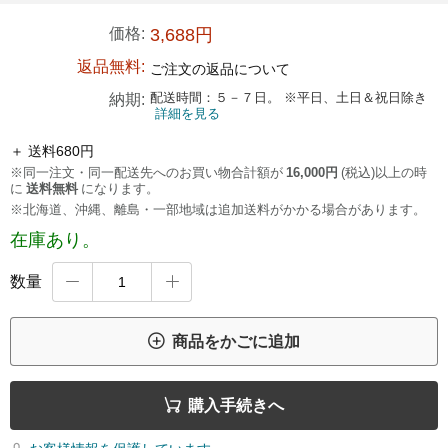
価格:
3,688円
返品無料:
ご注文の返品について
配送時間：５－７日。 ※平日、土日＆祝日除き
納期:
詳細を見る
＋ 送料680円
※同一注文・同一配送先へのお買い物合計額が
16,000円
(税込)以上の時
に
送料無料
になります。
※北海道、沖縄、離島・一部地域は追加送料がかかる場合があります。
在庫あり。
数量



商品をかごに追加

購入手続きへ