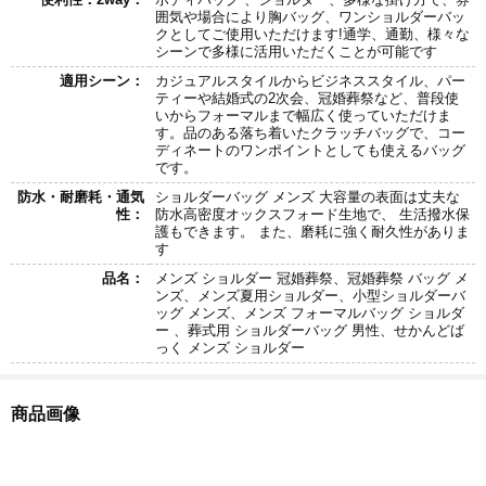
囲気や場合により胸バッグ、ワンショルダーバッ
クとしてご使用いただけます!通学、通勤、様々な
シーンで多様に活用いただくことが可能です
適用シーン：
カジュアルスタイルからビジネススタイル、パー
ティーや結婚式の2次会、冠婚葬祭など、普段使
いからフォーマルまで幅広く使っていただけま
す。品のある落ち着いたクラッチバッグで、コー
ディネートのワンポイントとしても使えるバッグ
です。
防水・耐磨耗・通気
ショルダーバッグ メンズ 大容量の表面は丈夫な
性：
防水高密度オックスフォード生地で、 生活撥水保
護もできます。 また、磨耗に強く耐久性がありま
す
品名：
メンズ ショルダー 冠婚葬祭、冠婚葬祭 バッグ メ
ンズ、メンズ夏用ショルダー、小型ショルダーバ
ッグ メンズ、メンズ フォーマルバッグ ショルダ
ー 、葬式用 ショルダーバッグ 男性、せかんどば
っく メンズ ショルダー
商品画像