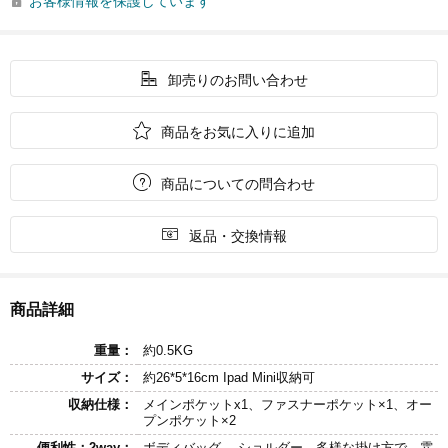
お客様情報を保護しています


卸売りのお問い合わせ

商品をお気に入りに追加

商品についての問合わせ

返品・交換情報
商品詳細
重量：
約0.5KG
サイズ：
約26*5*16cm Ipad Mini収納可
収納仕様：
メインポケットx1、ファスナーポケット×1、オー
プンポケット×2
便利性：2way：
ボディバッグ 、ショルダー、多様な掛け方で、雰