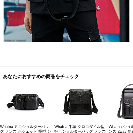
あなたにおすすめの商品をチェック
Whatna ミニショルダーバッ
Whatna 牛革 クロコダイル型
Whatna シ
グ メンズ ポシェット 横型 シ
押しショルダーバッグ メンズ
ンズ 2way 