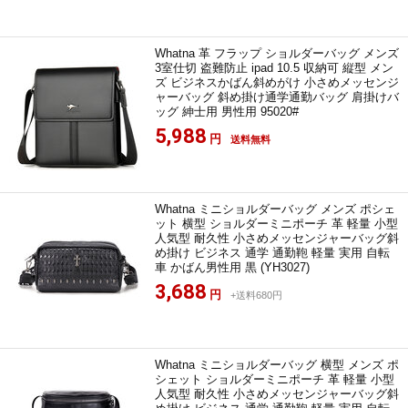
Whatna 革 フラップ ショルダーバッグ メンズ
3室仕切 盗難防止 ipad 10.5 収納可 縦型 メン
ズ ビジネスかばん斜めがけ 小さめメッセンジ
ャーバッグ 斜め掛け通学通勤バッグ 肩掛けバ
ッグ 紳士用 男性用 95020#
5,988
円
送料無料
Whatna ミニショルダーバッグ メンズ ポシェ
ット 横型 ショルダーミニポーチ 革 軽量 小型
人気型 耐久性 小さめメッセンジャーバッグ斜
め掛け ビジネス 通学 通勤鞄 軽量 実用 自転
車 かばん男性用 黒 (YH3027)
3,688
円
+送料680円
Whatna ミニショルダーバッグ 横型 メンズ ポ
シェット ショルダーミニポーチ 革 軽量 小型
人気型 耐久性 小さめメッセンジャーバッグ斜