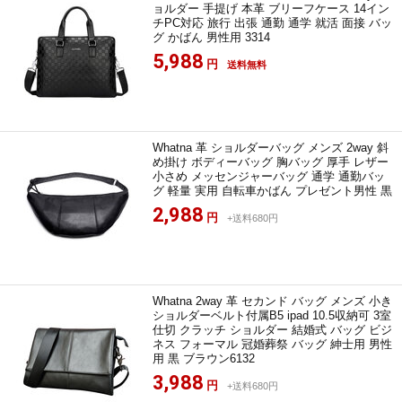
ョルダー 手提げ 本革 ブリーフケース 14イン
チPC対応 旅行 出張 通勤 通学 就活 面接 バッ
グ かばん 男性用 3314
5,988
円
送料無料
Whatna 革 ショルダーバッグ メンズ 2way 斜
め掛け ボディーバッグ 胸バッグ 厚手 レザー
小さめ メッセンジャーバッグ 通学 通勤バッ
グ 軽量 実用 自転車かばん プレゼント男性 黒
2,988
円
+送料680円
Whatna 2way 革 セカンド バッグ メンズ 小き
ショルダーベルト付属B5 ipad 10.5収納可 3室
仕切 クラッチ ショルダー 結婚式 バッグ ビジ
ネス フォーマル 冠婚葬祭 バッグ 紳士用 男性
用 黒 ブラウン6132
3,988
円
+送料680円