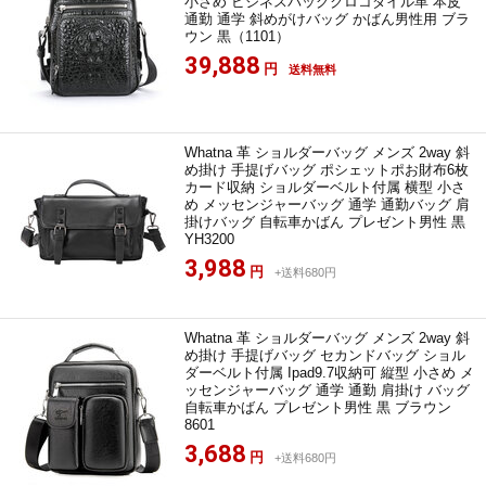
小さめ ビジネスバッグクロコダイル革 本皮
通勤 通学 斜めがけバッグ かばん男性用 ブラ
ウン 黒（1101）
39,888
円
送料無料
Whatna 革 ショルダーバッグ メンズ 2way 斜
め掛け 手提げバッグ ポシェットポお財布6枚
カード収納 ショルダーベルト付属 横型 小さ
め メッセンジャーバッグ 通学 通勤バッグ 肩
掛けバッグ 自転車かばん プレゼント男性 黒
YH3200
3,988
円
+送料680円
Whatna 革 ショルダーバッグ メンズ 2way 斜
め掛け 手提げバッグ セカンドバッグ ショル
ダーベルト付属 Ipad9.7収納可 縦型 小さめ メ
ッセンジャーバッグ 通学 通勤 肩掛け バッグ
自転車かばん プレゼント男性 黒 ブラウン
8601
3,688
円
+送料680円