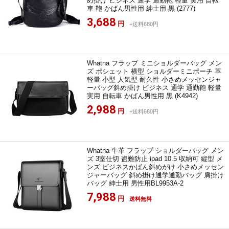
め掛け ビジネス 通学 通勤鞄 軽量 実用 自転
車 鞄 かばん男性用 紳士用 黒 (2777)
3,688
円
+送料680円
Whatna フラップ ミニショルダーバッグ メン
ズ ポシェット 横型 ショルダーミニポーチ 革
軽量 小型 人気型 耐久性 小さめメッセンジャ
ーバッグ斜め掛け ビジネス 通学 通勤鞄 軽量
実用 自転車 かばん男性用 黒 (K4942)
2,988
円
+送料680円
Whatna 牛革 フラップ ショルダーバッグ メン
ズ 3室仕切 盗難防止 ipad 10.5 収納可 縦型 メ
ンズ ビジネスかばん斜めがけ 小さめメッセン
ジャーバッグ 斜め掛け通学通勤バッグ 肩掛け
バッグ 紳士用 男性用BL9953A-2
7,988
円
送料無料