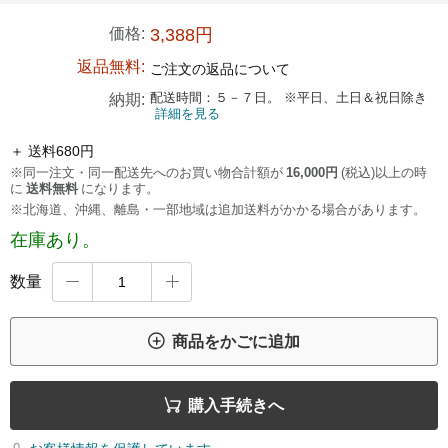
価格:
3,388円
返品無料:
ご注文の返品について
配送時間：５－７日。 ※平日、土日＆祝日除き
納期:
詳細を見る
＋ 送料680円
※同一注文・同一配送先へのお買い物合計額が
16,000円
(税込)以上の時
に
送料無料
になります。
※北海道、沖縄、離島・一部地域は追加送料がかかる場合があります。
在庫あり。
数量



商品をかごに追加

購入手続きへ