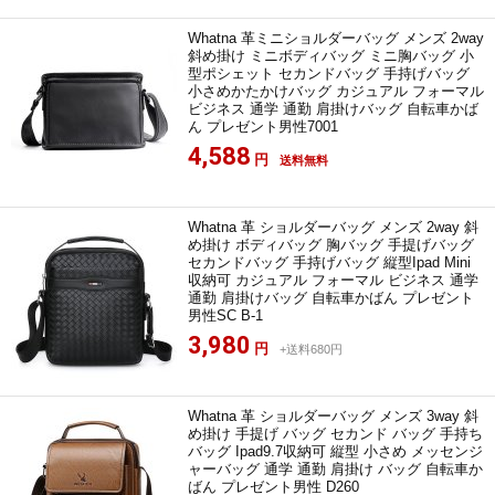
Whatna 革ミニショルダーバッグ メンズ 2way
斜め掛け ミニボディバッグ ミニ胸バッグ 小
型ポシェット セカンドバッグ 手持げバッグ
小さめかたかけバッグ カジュアル フォーマル
ビジネス 通学 通勤 肩掛けバッグ 自転車かば
ん プレゼント男性7001
4,588
円
送料無料
Whatna 革 ショルダーバッグ メンズ 2way 斜
め掛け ボディバッグ 胸バッグ 手提げバッグ
セカンドバッグ 手持げバッグ 縦型Ipad Mini
収納可 カジュアル フォーマル ビジネス 通学
通勤 肩掛けバッグ 自転車かばん プレゼント
男性SC B-1
3,980
円
+送料680円
Whatna 革 ショルダーバッグ メンズ 3way 斜
め掛け 手提げ バッグ セカンド バッグ 手持ち
バッグ Ipad9.7収納可 縦型 小さめ メッセンジ
ャーバッグ 通学 通勤 肩掛け バッグ 自転車か
ばん プレゼント男性 D260