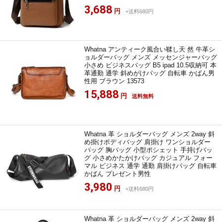
3,688
円
+送料680円
Whatna アンティーク風合い鞣し天 然 牛革シ
ョルダーバッグ メンズ メッセンジャーバッグ
小さめ ビジネスバッグ B5 ipad 10.5収納可 本
革通勤 通学 斜めがけバッグ 自転車 かばん男
性用 ブラウン 13573
15,888
円
送料無料
Whatna 革 ショルダーバッグ メンズ 2way 斜
め掛けボディバッグ 肩掛け ワンショルダー
バッグ 胸バッグ 小型ポシェット 手持げバッ
グ 小さめかたかけバッグ カジュアル フォー
マル ビジネス 通学 通勤 肩掛けバッグ 自転車
かばん プレゼント男性
3,980
円
+送料680円
Whatna 革 ショルダーバッグ メンズ 2way 斜