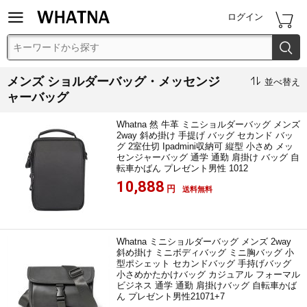


ログイン

メンズ ショルダーバッグ・メッセンジ

並べ替え
ャーバッグ
Whatna 然 牛革 ミニショルダーバッグ メンズ
2way 斜め掛け 手提げ バッグ セカンド バッ
グ 2室仕切 Ipadmini収納可 縦型 小さめ メッ
センジャーバッグ 通学 通勤 肩掛け バッグ 自
転車かばん プレゼント男性 1012
10,888
円
送料無料
Whatna ミニショルダーバッグ メンズ 2way
斜め掛け ミニボディバッグ ミニ胸バッグ 小
型ポシェット セカンドバッグ 手持げバッグ
小さめかたかけバッグ カジュアル フォーマル
ビジネス 通学 通勤 肩掛けバッグ 自転車かば
ん プレゼント男性21071+7