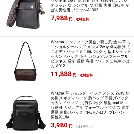
ッグ本革 2室仕切 通勤 通学 斜めがけバッグ
オシャレ な シンプル な 軽量 実用 自転車 か
ばん男性用 ブラウンA1002
7,988
円
送料無料
Whatna アンティーク風合い鞣し天 然 牛革 ミ
ニショルダーバッグ メンズ 2way 斜め掛け ミ
ニボディバッグ ミニ胸バッグ 小型ポシェット
セカンドバッグ 小さ カジュアル フォーマル
ビジネス 通学 通勤 肩掛けバッグ 自転車かば
ん A012
11,888
円
送料無料
Whatna 革 ショルダーバッグ メンズ 2way 斜
め掛け ボディバッグ 胸バッグ 手提げバッグ
セカンドバッグ 手持げバッグ 縦型Ipad Mini
収納可 カジュアル フォーマル ビジネス 通学
通勤 肩掛けバッグ 自転車かばん プレゼント
男性9118#
3,980
円
+送料680円