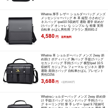
Whatna 厚手 レザー ショルダーバッグ メンズ
メッセンジャーバッグ 本 革 縦型 小さめビジ
ネスバッグ ipad10.5収納可 通勤 通学 斜めが
けバッグ オシャレ な シンプル な 軽量 実用
自転車 かばん男性用 ブラウン 黑6581-2
4,580
円
送料無料
Whatna 革 ショルダーバッグ メンズ 2way 斜
め掛け ボディバッグ 胸バッグ 手提げバッグ
セカンドバッグ 手持げバッグ 横型Ipad 10.5
収納可 カジュアル フォーマル ビジネス 通学
通勤 肩掛けバッグ 自転車かばん プレゼント
男性D256
3,688
円
+送料680円
Whatnaショルダーバッグ メンズ 2way 斜め掛
け 手提げバッグ セカンドバッグ 手持げバッ
グ キーリング付 厚 手 レザー Ipad 9.7収納可