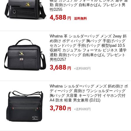
横型 カジュアル フォーマル ビジネス 通学 通
勤 肩掛けバッグ 自転車かばん プレゼント男
性D255
4,588
円
送料無料
Whatna 革 ショルダーバッグ メンズ 2way 斜
め掛け ボディバッグ 胸バッグ 手提げバッグ
セカンドバッグ 手持げバッグ 横型Ipad 10.5
収納可 カジュアル フォーマル ビジネス 通学
通勤 肩掛けバッグ 自転車かばん プレゼント
男性D257
3,688
円
+送料680円
Whatna ショルダーバッグ メンズ 斜め掛け ボ
ディーバッグ 肩掛け ワンショルダー バッグ
胸バッグ 大容量 キーリング付 イヤホン穴付
A4 防水 軽量 男女兼用 (DJ11)
3,780
円
+送料680円