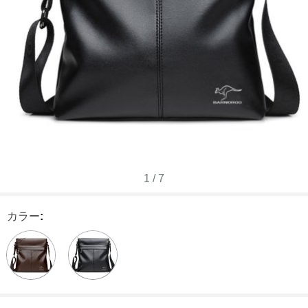
1
/
7
カラー
: