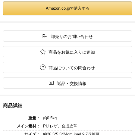
Amazon.co.jpで購入する

卸売りのお問い合わせ

商品をお気に入りに追加

商品についての問合わせ

返品・交換情報
商品詳細
重量：
約0.5kg
メイン素材：
PU レザ、合成皮革
サイズ：
約26.5*5.5*24cm ipad 9.7収納可