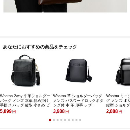
あなたにおすすめの商品をチェック
Whatna 2way 牛革ショルダー
Whatna 革 ショルダーバッグ
Whatna 
バッグ メンズ 本革 斜め掛け
メンズ パスワードロックボタ
グ メンズ 
手提げ バッグ 縦型 小さめ ビ
ング付 本 革 厚手 レザー
縦型 ショル
ジネスバッグ 9.7インチipad
10.5PAD収納可 盗難防止 ビ
革 軽量 小型
5,899
3,988
2,888
円
円
円
収納可 3室仕切 本 革通勤 通
ジネス 通勤 通学 斜めがけバ
ッセンジャー
学 斜めがけバッグ オシャレ
ッグ メッセンジャーバッグ実
ビジネス 実用
な シンプル な 実用 自転車
用 自転車 かばん男性用 紳士
(hs-1604)
かばん男性用 ブラウン
用ブラウン 黒（BL9918-2）