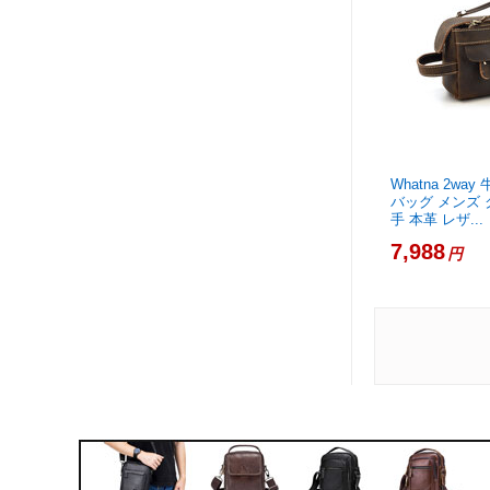
Whatna 2wa
バッグ メンズ 
手 本革 レザ...
7,988
円