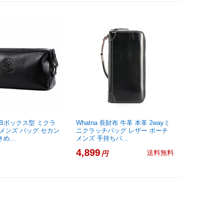
YJBBボックス型 ミクラ
Whatna 長財布 牛革 本革 2wayミ
 メンズ バッグ セカン
ニクラッチバッグ レザー ポーチ
め...
メンズ 手持ちバ...
4,899
送料無料
円