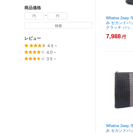
商品価格
~
Whatna 2wa
み セカンドバ
検索
クラッチ バッ..
7,988
円
レビュー
4.5 ~






4.0 ~





3.5 ~






Whatna 2wa
み セカンドバ