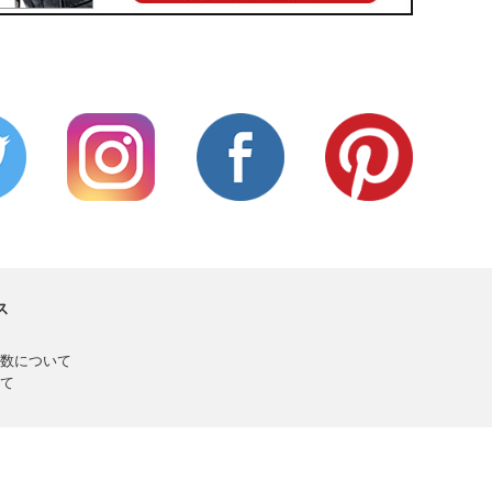
ス
数について
て