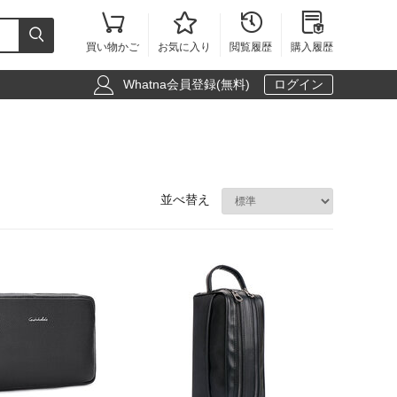





買い物かご
お気に入り
閲覧履歴
購入履歴

Whatna会員登録(無料)
ログイン
並べ替え