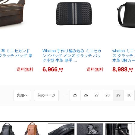
y 牛革 ミニセカンド
Whatna 手作り編み込み ミニセカ
whatna 
クラッチ バッグ 厚
ンドバッグ メンズ クラッチ バッ
ズ クラッチ
グ小型 牛革 厚手 ...
本革 8枚カード
6,966
8,988
送料無料
送料無料
円
円
...
先頭へ
前のページ
25
26
27
28
29
30