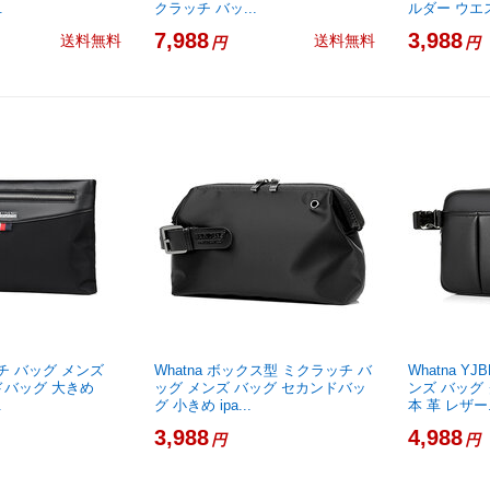
.
クラッチ バッ...
ルダー ウエス
7,988
3,988
送料無料
送料無料
円
円
ッチ バッグ メンズ
Whatna ボックス型 ミクラッチ バ
Whatna 
ドバッグ 大きめ
ッグ メンズ バッグ セカンドバッ
ンズ バッグ
.
グ 小きめ ipa...
本 革 レザー.
3,988
4,988
円
円