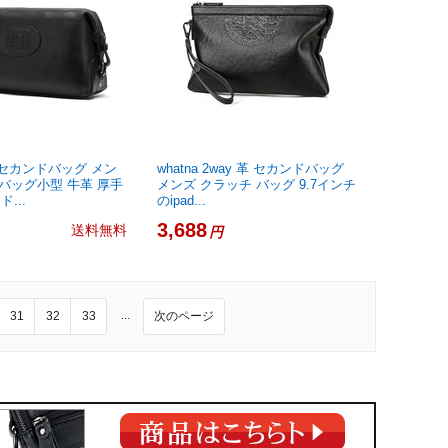
ミニセカンドバッグ メン
whatna 2way 革 セカンドバッグ
 バッグ小型 牛革 厚手
メンズ クラッチ バッグ 9.7インチ
...
のipad...
3,688
送料無料
円
...
31
32
33
次のページ