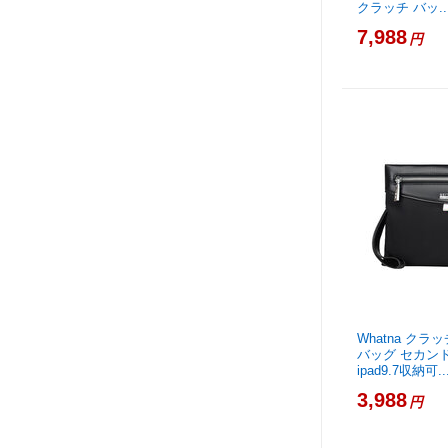
クラッチ バッ..
7,988
円
Whatna クラ
バッグ セカン
ipad9.7収納可..
3,988
円