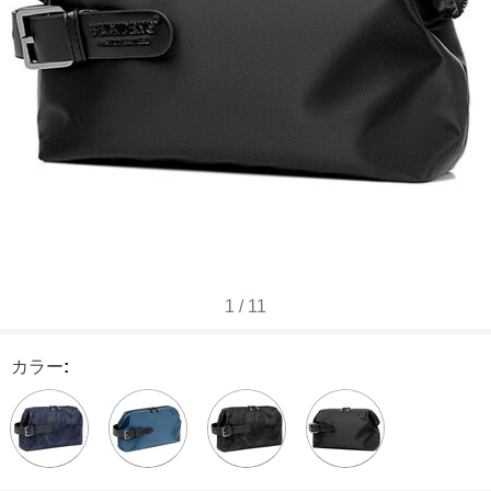
1
/
11
カラー
: