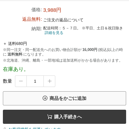
価格:
3,988円
返品無料:
ご注文の返品について
配送時間：５－７日。 ※平日、土日＆祝日除き
納期:
詳細を見る
＋ 送料680円
※同一注文・同一配送先へのお買い物合計額が
16,000円
(税込)以上の時
に
送料無料
になります。
※北海道、沖縄、離島・一部地域は追加送料がかかる場合があります。
在庫あり。
数量



商品をかごに追加

購入手続きへ