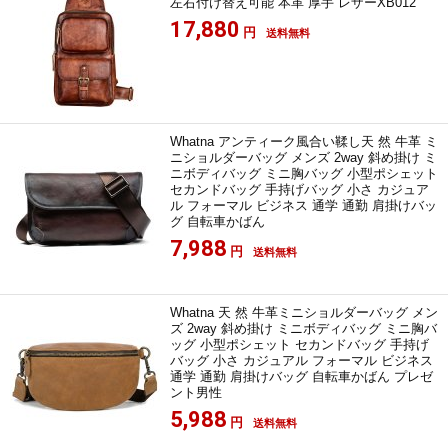
左右付け替え可能 本革 厚手 レザーXB012
17,880
円
送料無料
Whatna アンティーク風合い鞣し天 然 牛革 ミ
ニショルダーバッグ メンズ 2way 斜め掛け ミ
ニボディバッグ ミニ胸バッグ 小型ポシェット
セカンドバッグ 手持げバッグ 小さ カジュア
ル フォーマル ビジネス 通学 通勤 肩掛けバッ
グ 自転車かばん
7,988
円
送料無料
Whatna 天 然 牛革ミニショルダーバッグ メン
ズ 2way 斜め掛け ミニボディバッグ ミニ胸バ
ッグ 小型ポシェット セカンドバッグ 手持げ
バッグ 小さ カジュアル フォーマル ビジネス
通学 通勤 肩掛けバッグ 自転車かばん プレゼ
ント男性
5,988
円
送料無料