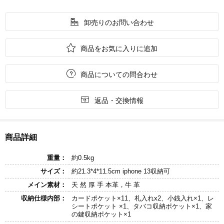

卸売りのお問い合わせ

商品をお気に入りに追加

商品についての問合わせ

返品・交換情報
商品詳細
重量：
約0.5kg
サイズ：
約21.3*4*11.5cm iphone 13収納可
メイン素材：
天 然 厚 手 本革，牛 革
収納仕様内部：
カードポケット×11、札入れx2、小銭入れ×1、レ
シートポケット ×1、タバコ収納ポケット×1、家
の鍵収納ポケット×1