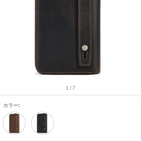
1
/
7
カラー
: