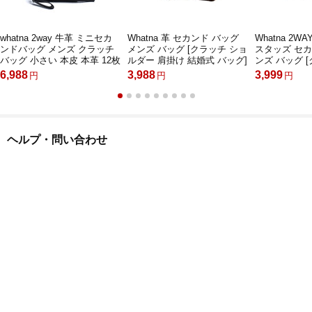
whatna 2way 牛革 ミニセカ
Whatna 革 セカンド バッグ
Whatna 2W
ンドバッグ メンズ クラッチ
メンズ バッグ [クラッチ ショ
スタッズ セカ
バッグ 小さい 本皮 本革 12枚
ルダー 肩掛け 結婚式 バッグ]
ンズ バッグ 
カード収納 小銭入 ジュアル
6枚カード 9.7インチのipad収
ダー 肩掛け 結
6,988
3,988
3,999
円
円
円
フォーマル 冠婚葬祭 結婚式
納可 手持ちバッグ ビジネス
枚カード収納
紳士用 男性用 黒（3030）
カジュアル フォーマル 冠婚
ビジネス カ
葬祭 紳士用 男性用 黒 ブラウ
マル 冠婚葬祭
ン（025-8890）
黒
ヘルプ・問い合わせ
会社情報
ご利用規約
個人情報保護ポリシー
お支払方法について
商品配送と送料について
ご注文のキャンセル・返品交換・返品について