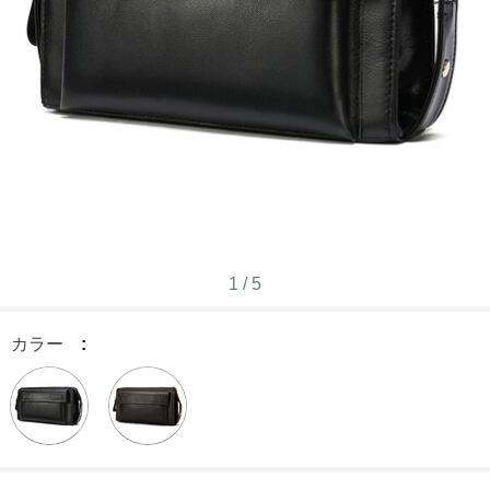
1
/
5
カラー
: