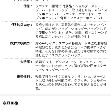
仕様：
ファスナー開閉式 付属品：ショルダーストラッ
プ ハンドストラップ （取り外し可能）内部：メ
インポケットx1 、ファスナーポケットx1、オー
プンポケットx2 背面：ファスナーポケットx1
便利な3 way：
多様な掛け方で、雰囲気や場合によりセカンドバ
ッグ、斜めがけバッグ、ショルダーバッグとして
ご使用いただけます!通学、通勤、様々なシーンで
多様に活用いただくことが可能です！
抜群の収納力：
対応A4サイズ、スマホや各種カードを含む財布類
や鍵類など、意外とかさばる日々の携帯すべき小
物達。そんな日常の手回り品だけを収納するのに
適したサイズのクラッチバッグ。
大活躍：
結婚式 でも、ビジネス でも、カジュアル でも、
一つ持っておけばシーンを選ばず使い回せるクラ
ッチショルダーバッグ。
携帯便利：
軽量で持ちやすく丈夫なつくり、ショルダーベル
トは取り外しが可能です。クラッチ、ショルダー
とあなたのお好みに合わせて切り替えることが可
能。
商品画像