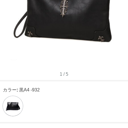
1
/
5
カラー
:
黒A4 -932