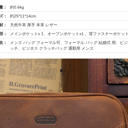
量：
約0.6kg
ズ：
約25*11*14cm
材：
天然牛革 厚手 本革 レザー
部：
メインポケットx 1、オープンポケットx1 、背ファスナーポケット
名：
メンズ バッグ フォーマル可、フォーマル バッグ 結婚式 用、ビ
ッチ、ビジネス クラッチバッグ 通勤用 メンズ