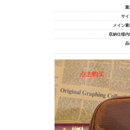
重
サイ
メイン素
収納仕様内
品