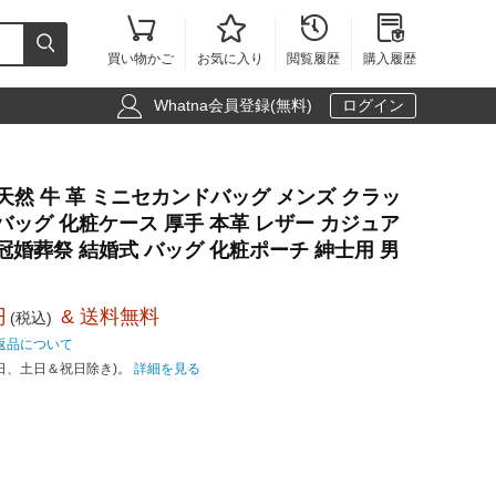





買い物かご
お気に入り
閲覧履歴
購入履歴

Whatna会員登録(無料)
ログイン
ay 天然 牛 革 ミニセカンドバッグ メンズ クラッ
バッグ 化粧ケース 厚手 本革 レザー カジュア
冠婚葬祭 結婚式 バッグ 化粧ポーチ 紳士用 男
円
& 送料無料
(税込)
返品について
日、土日＆祝日除き)。
詳細を見る