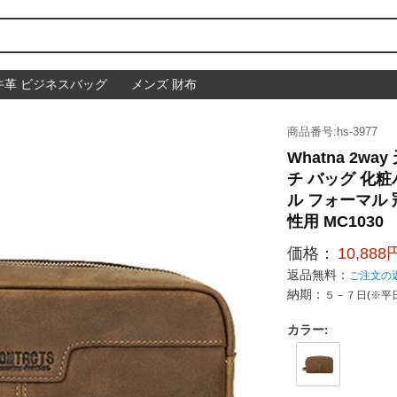
牛革 ビジネスバッグ
メンズ 財布
商品番号:hs-3977
Whatna 2w
チ バッグ 化粧
ル フォーマル 
性用 MC1030
価格：
10,888
返品無料：
ご注文の
納期：
５－７日(※平
カラー
: