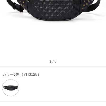
1
/
6
カラー
:
黒（YH3128）