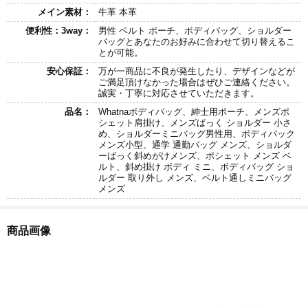
メイン素材：
牛革 本革
便利性：3way：
男性 ベルト ポーチ、ボディバッグ、ショルダー
バッグとあなたのお好みに合わせて切り替えるこ
とが可能。
安心保証：
万が一商品に不良が発生したり、デザインなどが
ご満足頂けなかった場合はぜひご連絡ください。
誠実・丁寧に対応させていただきます。
品名：
Whatnaボディバッグ、紳士用ポーチ、メンズポ
シェット肩掛け、メンズばっく ショルダー 小さ
め、ショルダーミニバッグ男性用、ボディバック
メンズ小型、通学 通勤バッグ メンズ、ショルダ
ーばっく斜めがけメンズ、ポシェット メンズ ベ
ルト、斜め掛け ボディ ミニ、ボディバッグ ショ
ルダー 取り外し メンズ、ベルト通しミニバッグ
メンズ
商品画像