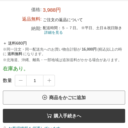
価格:
3,988円
返品無料:
ご注文の返品について
配送時間：５－７日。 ※平日、土日＆祝日除き
納期:
詳細を見る
＋ 送料680円
※同一注文・同一配送先へのお買い物合計額が
16,000円
(税込)以上の時
に
送料無料
になります。
※北海道、沖縄、離島・一部地域は追加送料がかかる場合があります。
在庫あり。
数量



商品をかごに追加

購入手続きへ