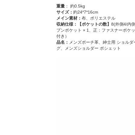
重量
： 約0.5kg
サイズ：
約24*7*16cm
メイン素材：
布、ポリエステル
収納仕様：
【ポケットの数】
8(外側4/内側
プンポケット × 1、正：ファスナーポケッ
付き）
品名：
メンズポーチ革、紳士用 ショルダ
グ、メンズショルダー ポシェット