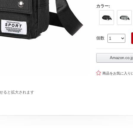
カラー
:
個数
Amazon.co

商品をお気に入り
せると拡大されます