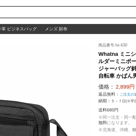
牛革 ビジネスバッグ
メンズ 財布
商品番号:hs-630
Whatna ミ
ルダーミニポー
ジャーバッグ斜
自転車 かばん男性
価格：
2,899円
返品無料：
ご注文の
納期：
５－７日(※平
送料680円
※同一注文・同一
無料
になります。
※北海道、沖縄、