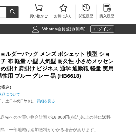





買い物かご
お気に入り
閲覧履歴
購入履歴

Whatna会員登録(無料)
ログイン
ニショルダーバッグ メンズ ポシェット 横型 ショ
チ 布 軽量 小型 人気型 耐久性 小さめメッセン
め掛け 肩掛け ビジネス 通学 通勤鞄 軽量 実用
用 ブルー グレー 黒 (HB6618)
(税込)
返品について
日、土日＆祝日除き)。
詳細を見る
配送先へのお買い物合計額が
16,000円
(税込)以上の時に
送料
離島・一部地域は追加送料がかかる場合があります。