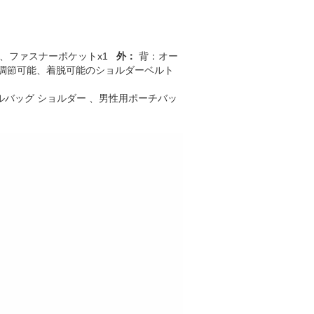
 1、ファスナーポケットx1
外：
背：オー
cm（調節可能、着脱可能のショルダーベルト
ルバッグ ショルダー 、男性用ポーチバッ