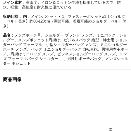
メイン素材：
高密度ナイロン＆コットン生地を採用しているので、防
水、軽量、高強度と耐久性に優れている
収納仕様：
内：
メインポケット × 1、ファスナーポケットx1【ショルダ
ーベルト長さ】約60-120cm（調節可能、着脱可能のショルダーベルト付
き）
品名：
メンズポーチ革、ショルダー ブランド メンズ、ミニバック ショ
ルダー、メンズポシェット肩掛け、ビジネスバッグ 縦型、紳士用 ショル
ダーバッグ フォーマル、小型ショルダーバッグ メンズ、ミニショルダー
ポーチ メンズ、バッグ ミニショルダーバッグ 自転車鞄、男性用本革ポー
チ、肩掛けミニバッグ メンズ、ビジネスショルダーバッグ メンズ、メン
ズ フォーマルバッグ ショルダー 、、男性用ポーチバッグ、メンズショル
ダー ポシェット
商品画像