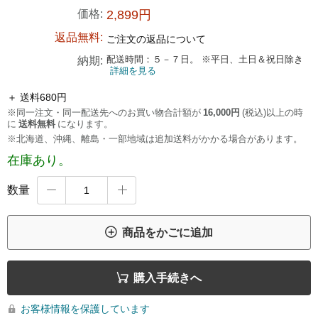
価格:
2,899円
返品無料:
ご注文の返品について
配送時間：５－７日。 ※平日、土日＆祝日除き
納期:
詳細を見る
＋ 送料680円
※同一注文・同一配送先へのお買い物合計額が
16,000円
(税込)以上の時
に
送料無料
になります。
※北海道、沖縄、離島・一部地域は追加送料がかかる場合があります。
在庫あり。
数量



商品をかごに追加

購入手続きへ
お客様情報を保護しています
