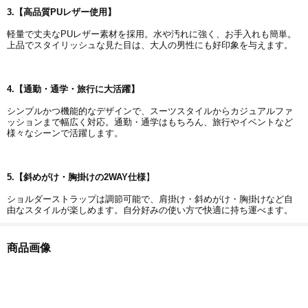
3.
【高品質
PU
レザー使用】
軽量で丈夫なPUレザー素材を採用。水や汚れに強く、お手入れも簡単。
上品でスタイリッシュな見た目は、大人の男性にも好印象を与えます。
4.
【通勤・通学・旅行に大活躍】
シンプルかつ機能的なデザインで、スーツスタイルからカジュアルファ
ッションまで幅広く対応。通勤・通学はもちろん、旅行やイベントなど
様々なシーンで活躍します。
5.
【斜めがけ・胸掛けの
2WAY
仕様
】
ショルダーストラップは調節可能で、肩掛け・斜めがけ・胸掛けなど自
由なスタイルが楽しめます。自分好みの使い方で快適に持ち運べます。
商品画像