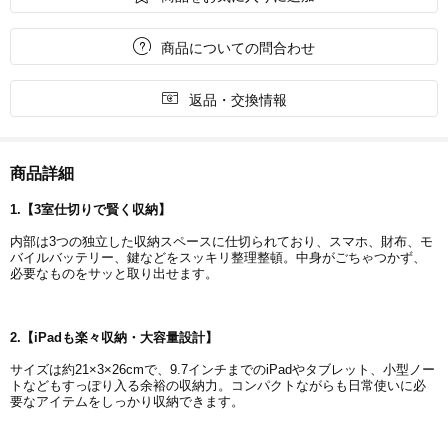

商品についての問合わせ

返品・交換情報
商品詳細
1.
【
3
室仕切りで賢く収納】
内部は3つの独立した収納スペースに仕切られており、スマホ、財布、モ
バイルバッテリー、鍵などをスッキリ整理整頓。中身がごちゃつかず、
必要なものをサッと取り出せます。
2.
【
iPad
も楽々収納・大容量設計】
サイズは約21×3×26cmで、9.7インチまでのiPadやタブレット、小型ノー
トなどもすっぽり入る余裕の収納力。コンパクトながらも日常使いに必
要なアイテムをしっかり収納できます。