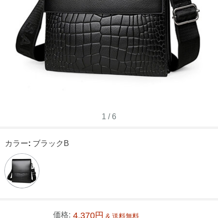
1
/
6
カラー
:
ブラックB
価格:
4,370円
& 送料無料