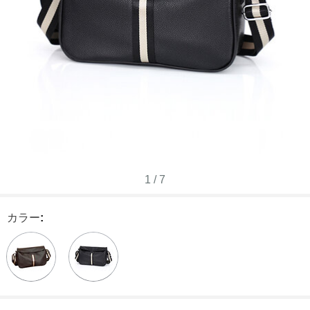
1
/
7
カラー
: