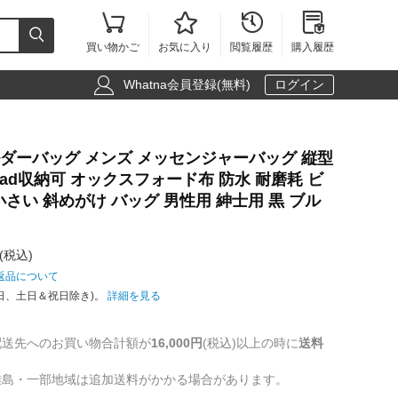





買い物かご
お気に入り
閲覧履歴
購入履歴

Whatna会員登録(無料)
ログイン
ョルダーバッグ メンズ メッセンジャーバッグ 縦型
チipad収納可 オックスフォード布 防水 耐磨耗 ビ
さい 斜めがけ バッグ 男性用 紳士用 黒 ブル
(税込)
返品について
日、土日＆祝日除き)。
詳細を見る
配送先へのお買い物合計額が
16,000円
(税込)以上の時に
送料
離島・一部地域は追加送料がかかる場合があります。