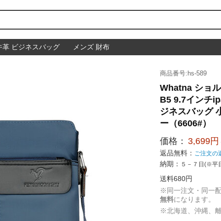
牛革 ビジネスバッグ
メンズ 財布
商品番号:hs-589
Whatna シ
B5 9.7イン
ジネスバッグ 小
ー（6606#）
価格：
3,699円
返品無料：
ご注文の
納期：
５－７日(※平
送料680円
※同一注文・同一
無料
になります。
※北海道、沖縄、