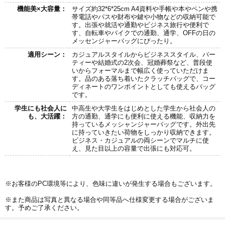
機能美×大容量：
サイズ約32*6*25cm A4資料や手帳や本やペンや携
帯電話やパスや財布や鍵や小物などの収納可能で
す。出張や就活や通勤やビジネス旅行や便利で
す、自転車やバイクでの通勤、通学、OFFの日の
メッセンジャーバッグにぴったり。
適用シーン：
カジュアルスタイルからビジネススタイル、パー
ティーや結婚式の2次会、冠婚葬祭など、普段使
いからフォーマルまで幅広く使っていただけま
す。品のある落ち着いたクラッチバッグで、コー
ディネートのワンポイントとしても使えるバッグ
です。
学生にも社会人に
中高生や大学生をはじめとした学生から社会人の
も、大活躍：
方の通勤、通学にも便利に使える機能、収納力を
持っているメッシャンジャーバッグです。外出先
に持っていきたい荷物をしっかり収納できます。
ビジネス・カジュアルの両シーンでマルチに使
え、見た目以上の容量で出張にも対応可。
※お客様のPC環境等により、色味に違いが発生する場合もございます。
※また商品は写真と異なる場合や同等品へ仕様変更する場合がございま
す。予めご了承ください。