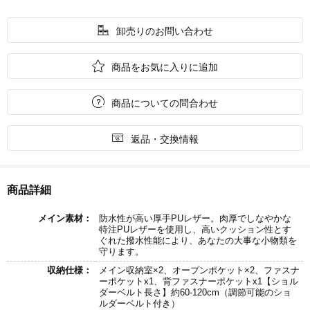

卸売りのお問い合わせ

商品をお気に入りに追加

商品についての問合わせ

返品・交換情報
商品詳細
メイン素材：
防水性が高い厚手PUレザー。肉厚でしなやかな
特注PUレザーを使用し、高いクッション性とす
ぐれた撥水性能により、あなたの大事な小物類を
守ります。
収納仕様：
メイン収納室×2、オープンポケット×2、ファスナ
ーポケットx1、背ファスナーポケットx1【ショル
ダーベルト長さ】約60-120cm（調節可能のショ
ルダーベルト付き）