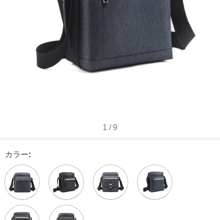
1
/
9
カラー
: