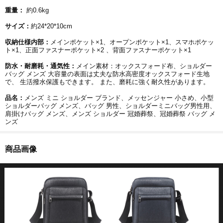
重量：
約0.6kg
サイズ：
約24*20*10cm
収納仕様内部：
メインポケット×1、オープンポケット×1、スマホポケッ
ト×1、正面ファスナーポケット×2 、背面ファスナーポケット×1
防水・耐磨耗・通気性：
メイン素材：オックスフォード布、ショルダー
バッグ メンズ 大容量の表面は丈夫な防水高密度オックスフォード生地
で、 生活撥水保護もできます。 また、磨耗に強く耐久性があります。
品名：
メンズ ミニ ショルダー ブランド、メッセンジャー 小さめ、小型
ショルダーバッグ メンズ、バッグ 男性、ショルダーミニバッグ男性用、
肩掛けバッグ メンズ、メンズ ショルダー 冠婚葬祭、冠婚葬祭 バッグ メ
ンズ
商品画像