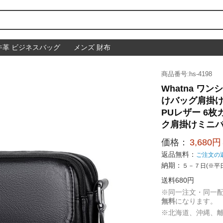
牛革 ビジネスバッグ
メンズ 財布
商品番号:hs-4198
Whatna ワ
けバッグ肩掛け
PUレザー 6
ク肩掛けミニ
価格：
3,680円
返品無料：
ご注文の
納期：
５－７日(※平
送料680円
※同一注文・同一
無料
になります。
※北海道、沖縄、