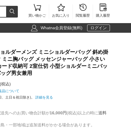





買い物かご
お気に入り
閲覧履歴
購入履歴

Whatna会員登録(無料)
ログイン
ンショルダーメンズ ミニショルダーバッグ 斜め掛
 ミニ胸バッグ メッセンジャーバッグ 小さい
枚カード収納可 2室仕切 小型ショルダーミニバッ
バッグ男女兼用
(税込)
返品について
日、土日＆祝日除き)。
詳細を見る
配送先へのお買い物合計額が
16,000円
(税込)以上の時に
送料
離島・一部地域は追加送料がかかる場合があります。