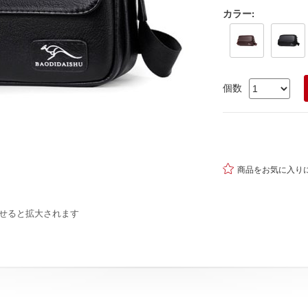
カラー
:
個数

商品をお気に入り
せると拡大されます