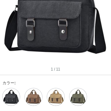
1
/
11
カラー
: