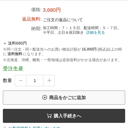
価格:
3,680円
返品無料:
ご注文の返品について
加工時間：７－１５日、配送時間：５－７日。
納期:
※平日、土日＆祝日除き
詳細を見る
＋ 送料680円
※同一注文・同一配送先へのお買い物合計額が
16,000円
(税込)以上の時
に
送料無料
になります。
※北海道、沖縄、離島・一部地域は追加送料がかかる場合があります。
受注生産
数量



商品をかごに追加

購入手続きへ