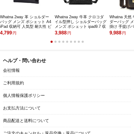
Whatna 2way 革 ショルダー
Whatna 2way 牛革 クロコダ
Whatna 天
バッグ メンズ ポシェット A4
イル型押し ショルダーバッグ
ダーバッグ メン
iPad 収納可 人気型 耐久性 ビ
メンズ ポシェット ipad9.7 収
掛け 手提げバ
ジネスバッグ メッセンジャー
納可 縦型 メンズビジネスか
ルト ポーチ 
4,799
3,988
9,988
円
円
円
バッグ 斜め掛け 黒 ブラック
ばん斜めがけ 通勤バッグ 肩
ッグ 小型ポシ
全2色（HA-023）
掛けバッグ 紳士用 男性用 黒
厚手 レザー 
KD630-3
かたかけバッ
実用 レゼン
9417
ヘルプ・問い合わせ
会社情報
ご利用規約
個人情報保護ポリシー
お支払方法について
商品配送と送料について
ご注文のキャンセル・返品交換・返品について