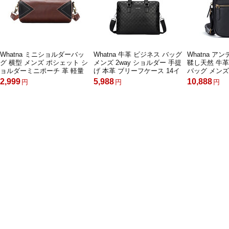
Whatna ミニショルダーバッ
Whatna 牛革 ビジネス バッグ
Whatna 
グ 横型 メンズ ポシェット シ
メンズ 2way ショルダー 手提
鞣し天然 牛
ョルダーミニポーチ 革 軽量
げ 本革 ブリーフケース 14イ
バッグ メンズ
小型 人気型 耐久性 小さめメ
ンチPC対応 旅行 出張 通勤
ッセンジャー
2,999
5,988
10,888
円
円
円
ッセンジャーバッグ斜め掛け
通学 就活 面接 バッグ かばん
ョルダーミニ
ビジネス 通学 通勤鞄 軽量 実
男性用 3314
ipad mini
用 自転車 鞄 かばん男性用 紳
勤 通学 斜め
士用 黒 (YH3170)
車 かばん男
13640
ヘルプ・問い合わせ
会社情報
ご利用規約
個人情報保護ポリシー
お支払方法について