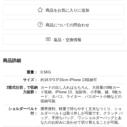

商品をお気に入りに追加

商品についての問合わせ

返品・交換情報
商品詳細
重量：
0.5KG
サイズ：
約18.5*3.5*15cm iPhone 13収納可
3室式仕切，で収納
カードの出し入れはもちろん、大容量の8枚カー
力抜群：
ド収納、iPhone 13、短財布、小手帳、鍵、8枚カ
ード、タバコ、ライター、パスポート小物などの
収納可能
ショルダーベルト
携帯便利、軽量で持ちやすく丈夫なつくり、ショ
付：
ルダーベルトは取り外しが可能です。クラッチ バ
ッグ、手持ちバッグ、ワンショルダーバッグとあ
なたのお好みに合わせて切り替えることが可能。