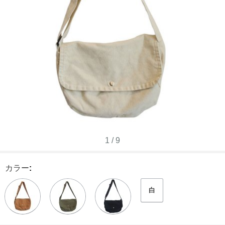
1
/
9
カラー
:
白