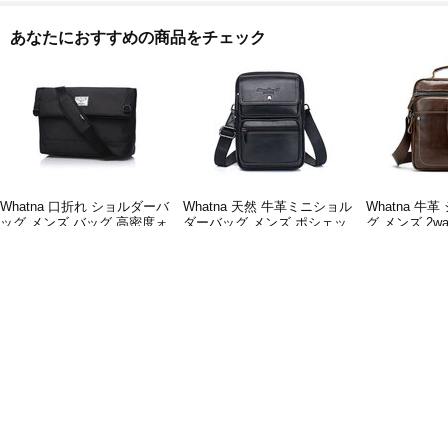
あなたにおすすめの商品をチェック
Whatna 口折れ ショルダーバ
Whatna 天然 牛革ミニショル
Whatna 牛
ッグ メンズ バッグ 高密度ォ
ダーバッグ メンズ ポシェッ
グ メンズ 2w
ックスフォ一ド製 防水 2way
ト 2way 斜め掛け ボディーバ
提げバッグ 
斜め掛け 手提げ14インチPC
ッグミニ 胸バッグ小型厚手
型 ipad 9.
4,999
4,988
6,988
円
円
円
収納可 A4ビジネスバッグ 横
レザー 本革 縦型 小さめ メッ
センジャーバ
型 メッセンジャーバッグ 通
センジャーバッグ かたかけバ
バッグ 肩掛
学 通勤鞄 軽量 実用 自転車
ッグ メンズ 軽量 実用 レゼン
かばん プレ
かばん男性用 CF-1615K
ト男性（HS-1563）
ン 8713
ヘルプ・問い合わせ
会社情報
ご利用規約