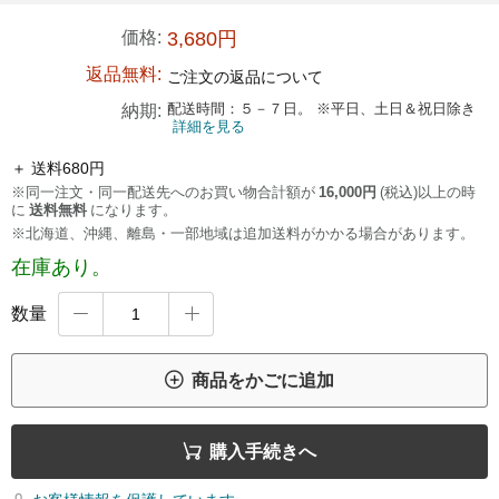
価格:
3,680円
返品無料:
ご注文の返品について
配送時間：５－７日。 ※平日、土日＆祝日除き
納期:
詳細を見る
＋ 送料680円
※同一注文・同一配送先へのお買い物合計額が
16,000円
(税込)以上の時
に
送料無料
になります。
※北海道、沖縄、離島・一部地域は追加送料がかかる場合があります。
在庫あり。
数量



商品をかごに追加

購入手続きへ