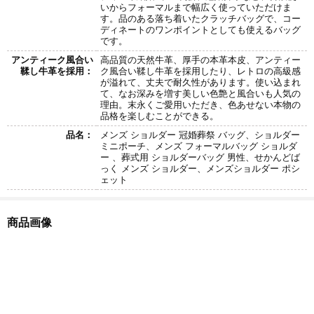
いからフォーマルまで幅広く使っていただけま
す。品のある落ち着いたクラッチバッグで、コー
ディネートのワンポイントとしても使えるバッグ
です。
アンティーク風合い
高品質の天然牛革、厚手の本革本皮、アンティー
鞣し牛革を採用：
ク風合い鞣し牛革を採用したり、レトロの高級感
が溢れて、丈夫で耐久性があります。使い込まれ
て、なお深みを増す美しい色艶と風合いも人気の
理由。末永くご愛用いただき、色あせない本物の
品格を楽しむことができる。
品名：
メンズ ショルダー 冠婚葬祭 バッグ、ショルダー
ミニポーチ、メンズ フォーマルバッグ ショルダ
ー 、葬式用 ショルダーバッグ 男性、せかんどば
っく メンズ ショルダー、メンズショルダー ポシ
ェット
商品画像