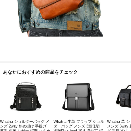
あなたにおすすめの商品をチェック
Whatna ショルダーバッグ メ
Whatna 牛革 フラップ ショル
Whatna 革
ンズ 2way 斜め掛け 手提げ
ダーバッグ メンズ 3室仕切
メンズ 3wa
厚手 皮革 レザー 縦型 小さめ
盗難防止 ipad 10.5 収納可 縦
グ 手提げバ