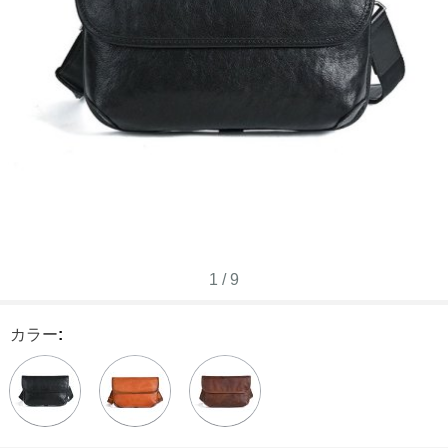
1
/
9
カラー
: