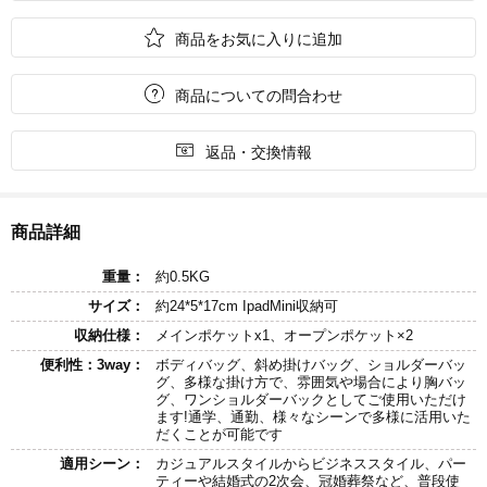

商品をお気に入りに追加

商品についての問合わせ

返品・交換情報
商品詳細
重量：
約0.5KG
サイズ：
約24*5*17cm IpadMini収納可
収納仕様：
メインポケットx1、オープンポケット×2
便利性：3way：
ボディバッグ、斜め掛けバッグ、ショルダーバッ
グ、多様な掛け方で、雰囲気や場合により胸バッ
グ、ワンショルダーバックとしてご使用いただけ
ます!通学、通勤、様々なシーンで多様に活用いた
だくことが可能です
適用シーン：
カジュアルスタイルからビジネススタイル、パー
ティーや結婚式の2次会、冠婚葬祭など、普段使