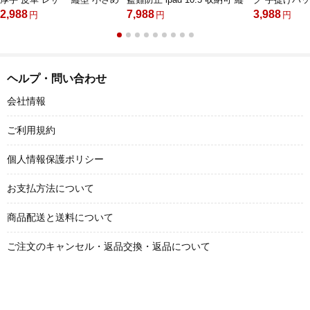
メッセンジャーバッグ 通学
型 メンズ ビジネスかばん斜
グ セカンドバッグ
2,988
7,988
3,988
円
円
円
通勤バッグ hs- 1606
めがけ 小さめメッセンジャー
収納可 横型 
バッグ 斜め掛け通学通勤バッ
ーマル ビジネ
グ 肩掛けバッグ 紳士用 男性
掛けバッグ 
用BL9953A-2
レゼント男性3
ヘルプ・問い合わせ
会社情報
ご利用規約
個人情報保護ポリシー
お支払方法について
商品配送と送料について
ご注文のキャンセル・返品交換・返品について
お問い合わせ
©2026 Whatna.com