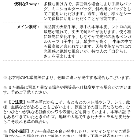
便利な3 way：
多様な掛け方で、雰囲気や場合により手持ちバッ
グ、ミニショルダーバッグ、斜め掛けバッグとし
てご使用いただけます。通学、通勤、様々なシー
ンで多様に活用いただくことが可能です。
メイン素材：
高品質の天然牛革、厚手の本革本皮、レトロの高
級感が溢れて、丈夫で耐久性があります。使う程
に妖艶に変化する、しなやかで光沢のあるベンガ
ルカーフ（子牛）は、希少性が高く、 牛革の中で
も最高級と言われています。天然皮革ならではの
光沢感と絶妙な風合いが、持つ人の「自分らし
さ」を演出します
※ お客様のPC環境等により、色味に違いが発生する場合もございます。
※ また商品は写真と異なる場合や同等品へ仕様変更する場合がございま
す。予めご了承ください。
※
【ご注意】
牛革本革だからこそ、もともとのスレ感やシワ、シミ、紋
様、血筋などがあることもございます。原皮はその度に異なるため、ひ
とつひとつが異なる独自のシワや表情などを持っています。本革の証で
もある生きていたときのキズ。地球の大地で生きたナチュラルな皮だか
らこそ現れる革の風合い。
※
【
安心保証】
万が一商品に不良が発生したり、デザインなどがご満足
頂けなかった場合はぜひご連絡ください。誠実・丁寧に対応させていた