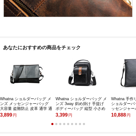
あなたにおすすめの商品をチェック
Whatna ショルダーバッグ メ
Whatna ショルダーバッグ メ
Whatna 手
ンズ メッセンジャーバッグ
ンズ 3way 斜め掛け 手提げ
ショルダーバ
大容量 盗難防止 皮革 通学 通
ボディーバッグ 縦型 小さめ
ッセンジャーバ
勤鞄 自転車 かばん男性用 ブ
メッセンジャーバッグ 通学
A4 12インチ
3,899
3,399
10,888
円
円
円
ラウン 黒（6132）
通勤バッグ 軽量 実用 自転車
ー ビジネスバ
かばん プレゼント男性 黒 ブ
士用 黒 青（38
ラウン（HB1676）