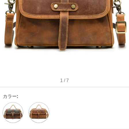
1
/
7
カラー
: