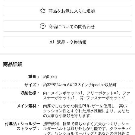

商品をお気に入りに追加

商品についての問合わせ

返品・交換情報
商品詳細
重量：
約0.7kg
サイズ：
約32*8*24cm A4 13.3インチipad air収納可
収納仕様：
内：メインポケットx1、フリーポケット×2、ファ
スナーポケットx1 、背: ファスナーポケット×1
メイン素材：
肉厚でしなやかな特注PUレザーを使用し、高い
クッション性とすぐれた撥水性能により、あなた
の大事な小物類を守ります。
付属品：ショルダー
携帯便利、軽量で持ちやすく丈夫なつくり、ショ
ストラップ：
ルダーベルトは取り外しが可能です。クラッチ バ
ッグ、ワンショルダーバッグとあなたのお好みに