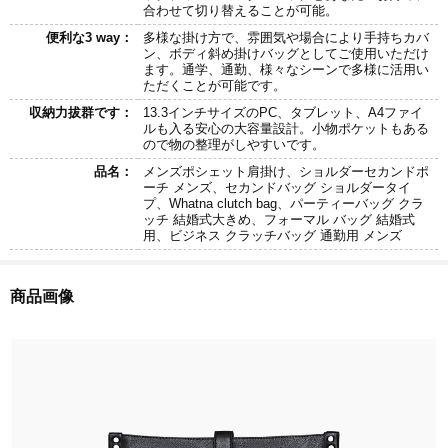
合わせて切り替えることが可能。
便利な3 way：
多様な掛け方で、雰囲気や場合により手持ちカバ
ン、ボディ斜め掛けバッグとしてご使用いただけ
ます。通学、通勤、様々なシーンで多様に活用い
ただくことが可能です。
収納力拔群です：
13.3インチサイズのPC、タブレット、A4ファイ
ルも入る安心の大容量設計。小物ポケットもある
ので物の整理がしやすいです。
品名：
メンズポシェット肩掛け、ショルダーセカンドポ
ーチ メンズ、セカンドバッグ ショルダータイ
プ、Whatna clutch bag、パーティーバッグ クラ
ッチ 結婚式大きめ、フォーマル バッグ 結婚式
用、ビジネス クラッチバッグ 通勤用 メンズ
商品画像