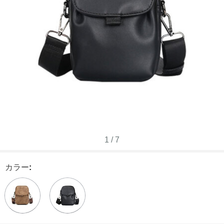
1
/
7
カラー
: