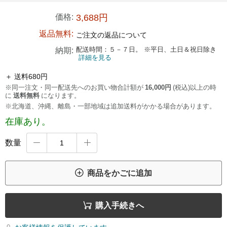
価格:
3,688円
返品無料:
ご注文の返品について
配送時間：５－７日。 ※平日、土日＆祝日除き
納期:
詳細を見る
＋ 送料680円
※同一注文・同一配送先へのお買い物合計額が
16,000円
(税込)以上の時
に
送料無料
になります。
※北海道、沖縄、離島・一部地域は追加送料がかかる場合があります。
在庫あり。
数量



商品をかごに追加

購入手続きへ