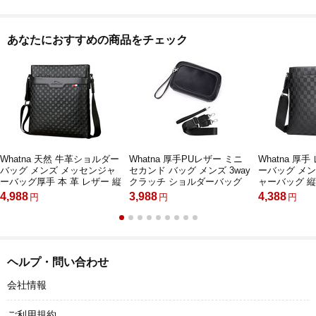
あなたにおすすめの商品をチェック
Whatna 天然 牛革ショルダー
Whatna 厚手PUレザー ミニ
Whatna 厚
バッグ メンズ メッセンジャ
セカンド バッグ メンズ 3way
ーバッグ メ
ーバッグ厚手 本 革 レザー 縦
クラッチ ショルダーバッグ
ャーバッグ 
型 小さめビジネスバッグ
肩掛けバッグ 小さい ショル
ネスバッグ ip
4,988
3,988
4,388
円
円
円
ipad 10.5収納可 革 通勤 通学
ダーベルト付 ハンドストラッ
ンホルダー付き
斜めがけバッグ オシャレ な
プ付 本革 結婚式 バッグ ビジ
めがけバッグ 
シンプル な 軽量 実用 自転車
ネス フォーマル 冠婚葬祭 バ
ンプル な 軽
かばん男性用（2048）
ッグ紳士用 男性用 黒 L4018
かばん男性用6
ヘルプ・問い合わせ
会社情報
ご利用規約