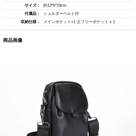
サイズ：
約13*6*19cm
付属品：
ショルダーベルト付
収納仕様：
メインポケット×1 正フリーポケット x 1
商品画像