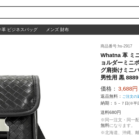
牛革 ビジネスバッグ
メンズ 財布
商品番号:hs-2917
Whatna 革
ョルダーミニポ
グ肩掛けミニバ
男性用 黒 8889
価格：
3,688円
返品無料：
ご注文の
納期：
５－７日(※平
送料680円
※同一注文・同一
無料
になります。
※北海道、沖縄、