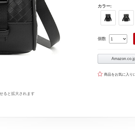
カラー
:
個数
Amazon.co

商品をお気に入り
せると拡大されます