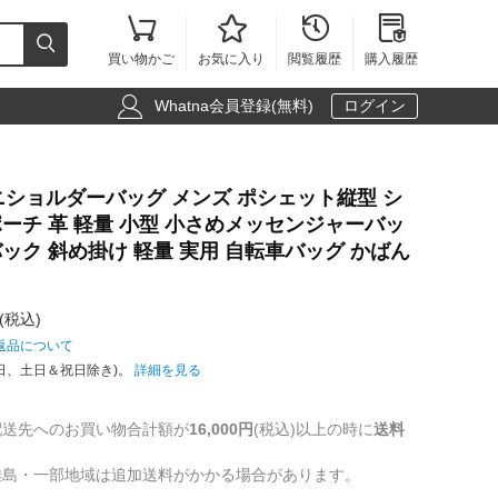





買い物かご
お気に入り
閲覧履歴
購入履歴

Whatna会員登録(無料)
ログイン
 ミニショルダーバッグ メンズ ポシェット縦型 シ
ーチ 革 軽量 小型 小さめメッセンジャーバッ
ック 斜め掛け 軽量 実用 自転車バッグ かばん
(税込)
返品について
日、土日＆祝日除き)。
詳細を見る
配送先へのお買い物合計額が
16,000円
(税込)以上の時に
送料
離島・一部地域は追加送料がかかる場合があります。