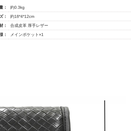
量：
約0.3kg
ズ：
約18*4*12cm
材：
合成皮革 厚手レザー
様：
メインポケット×1