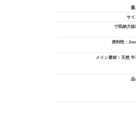
重
サイ
で収納力抜
便利性：2w
メイン素材：天然 牛
品