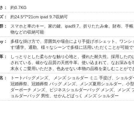
さ：
約0.7KG
ズ：
約24.5*7*21cm ipad 9.7収納可
群：
スマホと車のキー、家の鍵、ipad9.7、折りたたみ傘、財布、
物などの収納可能
ay：
多様な掛け方で、雰囲気や場合により手提げポシェット、ワンシ
す!通学、通勤、様々なシーンで多様に活用いただくことが可能で
革：
しっとりとした柔らかな触り心地と、優れた耐久性。採用したの
されている、確かな品質の天然牛革。使い込まれて、なお深みを
末永くご愛用いただき、色あせない本物の品格を楽しむことがで
名：
トートバッグメンズ、 メンズ ショルダー ミニ 手提げ、ショル
冠婚葬祭、冠婚葬祭 バッグ メンズ、メンズ夏用ショルダー、小
ダーポーチ メンズ、ビジネスショルダーバッグ メンズ、メンズ フ
ョルダーバッグ 男性、せかんどばっく メンズ ショルダー