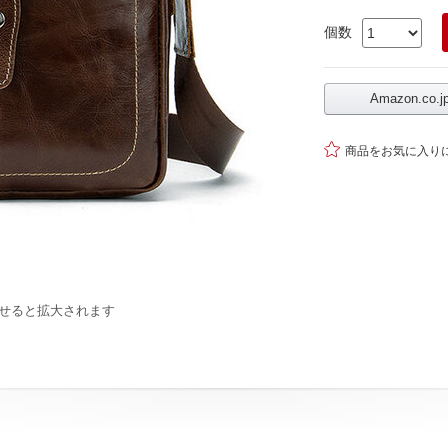
個数
Amazon.co

商品をお気に入り
せると拡大されます