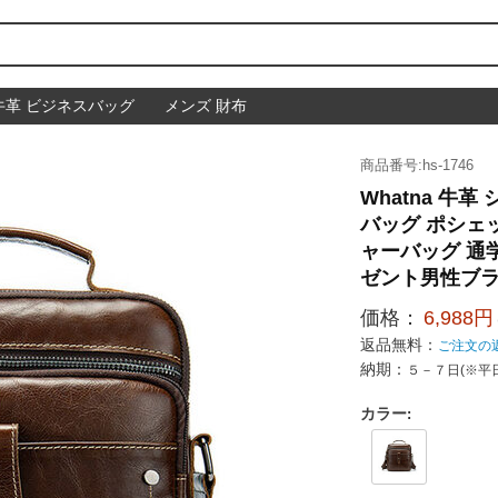
牛革 ビジネスバッグ
メンズ 財布
商品番号:hs-1746
Whatna 牛
バッグ ポシェッ
ャーバッグ 通
ゼント男性ブラウ
価格：
6,988円
返品無料：
ご注文の
納期：
５－７日(※平
カラー
: