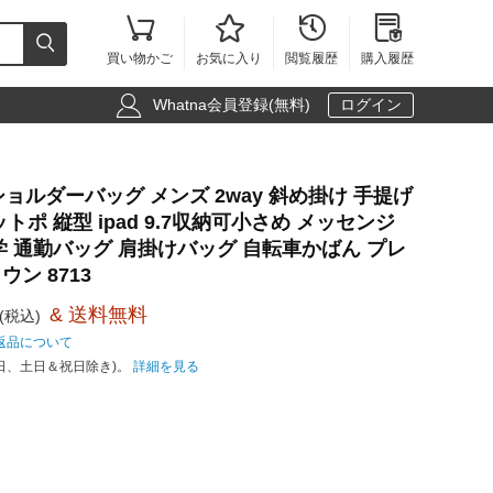





買い物かご
お気に入り
閲覧履歴
購入履歴

Whatna会員登録(無料)
ログイン
革 ショルダーバッグ メンズ 2way 斜め掛け 手提げ
トポ 縦型 ipad 9.7収納可小さめ メッセンジ
学 通勤バッグ 肩掛けバッグ 自転車かばん プレ
ン 8713
& 送料無料
(税込)
返品について
日、土日＆祝日除き)。
詳細を見る