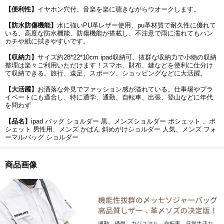
【便利性】
イヤホン穴付、音楽を楽に聴きながらウオークします。
【防水防傷機能】
水に強いPU革レザー使用、pu革材質で耐久性に優れて
いる、高度な防水機能、防傷機能が搭載し、不注意で雨に濡れてもハン
カチや紙に拭きやすいです。
【収納力】
サイズ約28*22*10cm ipad収納可、抜群な収納力で小物の収納
整理は楽々ご利用いただけます！スマホ、財布、鍵などを便利に仕分け
て収納できる。旅行、遠足、スポーツ、ショッピングなどに大活躍。
【大活躍】
お洒落な外見でファッション感が溢れている。仕事場やプラ
イベートにも適合し、特に通学、通勤、自転車、出張、登山などに年代
を問わず
【品名】
ipad バッグ ショルダー 黒、メンズショルダー ポシェット 、ポ
シェット 男性用、メンズ かばん 斜めがけショルダー 人気、メンズ フォ
ーマルバッグ ショルダー
商品画像