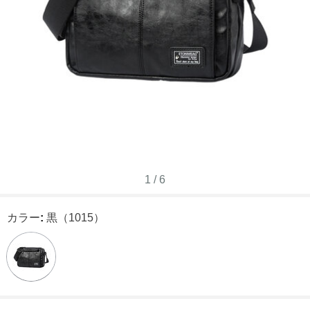
1
/
6
カラー
:
黒（1015）