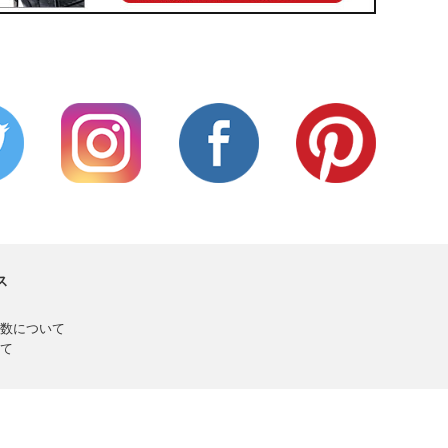
ス
数について
て