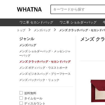
ワニ革 セカンドバッグ
ワニ革 ショルダーバッグ


トップ
メンズバッグ
メンズ クラッチバッグ・セカンドバ
メンズ ク
ジャンル
メンズバッグ
メンズ ショルダーバッグ・メッセンジャ
ーバッグ
メンズ クラッチバッグ・セカンドバッグ
メンズ ボディバッグ・ウエストポーチ
メンズ ビジネスバッグ・ブリーフケース
メンズ バックパック・リュック

送料無料

タイムセール

ディスカウント