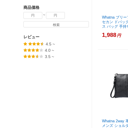
商品価格
~
Whatna ブリ
セカン ドバッ
検索
ス バッグ 手持ち
1,988
円
レビュー
4.5 ~






4.0 ~





3.5 ~






Whatna 2wa
メンズ ショル