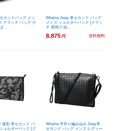
ミニセカンドバッグ メン
Whatna 2way 革セカンド バッグ
ス クラッチ バッグ 小
メンズ ショルダーバック [クラッ
 ...
チ 肩掛け 結...
8,875
送料無料
円
way 迷彩 革セカンド バ
Whatna 手作り編み込み 2way革
 ショルダーバック [ク
セカンド バッグ メンズ レディー