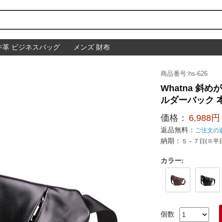
牛革 ビジネスバッグ
メンズ 財布
商品番号:hs-626
Whatna 斜
ルダーバック 本革
価格：
6,988円
返品無料：
ご注文の
納期：
５－７日(※平
カラー
:
個数