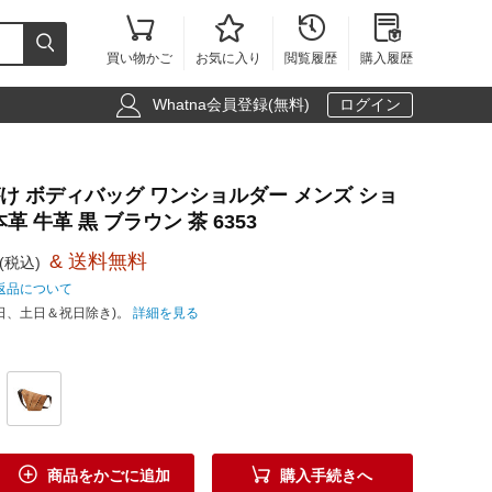





買い物かご
お気に入り
閲覧履歴
購入履歴

Whatna会員登録(無料)
ログイン
めがけ ボディバッグ ワンショルダー メンズ ショ
 牛革 黒 ブラウン 茶 6353
& 送料無料
(税込)
返品について
日、土日＆祝日除き)。
詳細を見る


商品をかごに追加
購入手続きへ