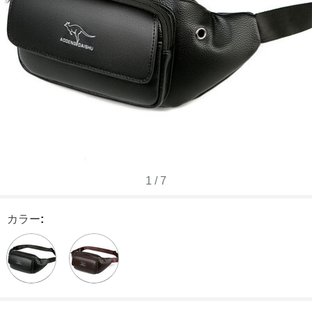
1
/
7
カラー
: