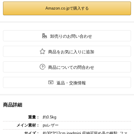
Amazon.co.jpで購入する

卸売りのお問い合わせ

商品をお気に入りに追加

商品についての問合わせ

返品・交換情報
商品詳細
重量：
約0.5kg
メイン素材：
puレザー
サイズ：
約30*3*12cm ipadmini 収納可留め具の種類: ファ