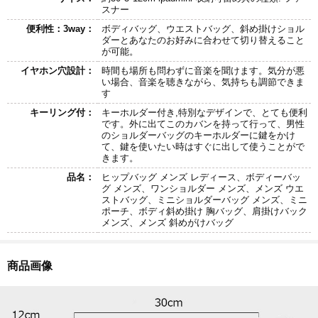
スナー
便利性：3way：
ボディバッグ、ウエストバッグ、斜め掛けショル
ダーとあなたのお好みに合わせて切り替えること
が可能。
イヤホン穴設計：
時間も場所も問わずに音楽を聞けます。気分が悪
い場合、音楽を聴きながら、気持ちも調節できま
す
キーリング付：
キーホルダー付き,特別なデザインで、とても便利
です。外に出てこのカバンを持って行って、男性
のショルダーバッグのキーホルダーに鍵をかけ
て、鍵を使いたい時はすぐに出して使うことがで
きます。
品名：
ヒップバッグ メンズ レディース、ボディーバッ
グ メンズ、ワンショルダー メンズ、メンズ ウエ
ストバッグ、ミニショルダーバッグ メンズ、ミニ
ポーチ、ボディ斜め掛け 胸バッグ、肩掛けバック
メンズ、メンズ 斜めがけバッグ
商品画像