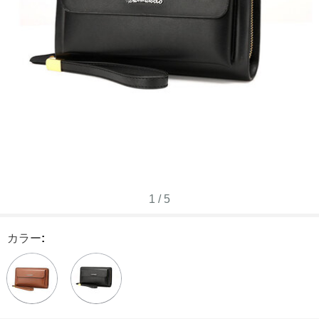
1
/
5
カラー
: