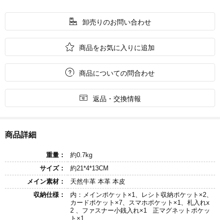

卸売りのお問い合わせ

商品をお気に入りに追加

商品についての問合わせ

返品・交換情報
商品詳細
重量：
約0.7kg
サイズ：
約21*4*13CM
メイン素材：
天然牛革 本革 本皮
収納仕様：
内：メインポケット×1、レシト収納ポケット×2、
カードポケット×7、スマホポケット×1、札入れx
2 、ファスナー小銭入れ×1 正マグネットポケッ
ト×1