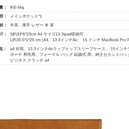
量：
約0.6kg
部：
メインポケット*1
材：
牛革、厚手 レザー 本 革
ズ：
S約33*6*23cm A4 サイズ13.3ipad収納可
L約35.5*1*25 cm (A4、13.3インチAir、 15 インチ MacBook Pro 
名：
a4 封筒、13.3インチAirラップトップスリーブケース、 15
ポーチ 男性用、フォーマル バッグ 結婚式 用、紳士セカンドバ
ビジネス クラッチ a4