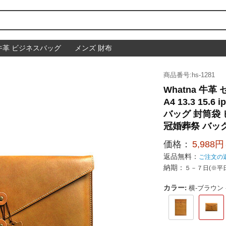
牛革 ビジネスバッグ
メンズ 財布
商品番号:hs-1281
Whatna 牛
A4 13.3 1
バッグ 封筒袋
冠婚葬祭 バッグ
価格：
5,988円
返品無料：
ご注文の
納期：
５－７日(※平
カラー
:
横-ブラウン -