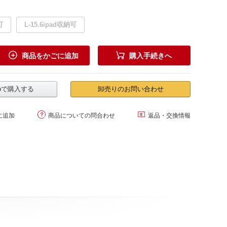
可
L-15.6ipad収納可


商品をかごに追加
購入手続きへ
.jpで購入する
卸売りのお問い合わせ


に追加
商品についての問合わせ
返品・交換情報