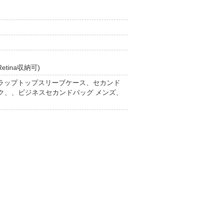
Retina収納可)
インチラップトップスリーブケース、セカンド
ック、、ビジネスセカンドバッグ メンズ、