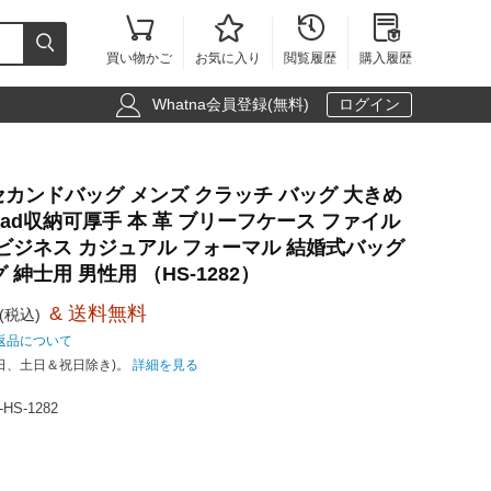





買い物かご
お気に入り
閲覧履歴
購入履歴

Whatna会員登録(無料)
ログイン
革 セカンドバッグ メンズ クラッチ バッグ 大きめ
5.6 ipad収納可厚手 本 革 ブリーフケース ファイル
 ビジネス カジュアル フォーマル 結婚式バッグ
 紳士用 男性用 （HS-1282）
& 送料無料
(税込)
返品について
日、土日＆祝日除き)。
詳細を見る
HS-1282