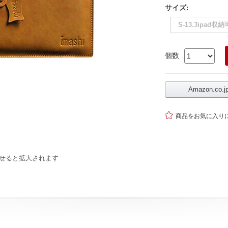
サイズ
:
S-13.3ipad収納
個数
Amazon.co

商品をお気に入り
せると拡大されます