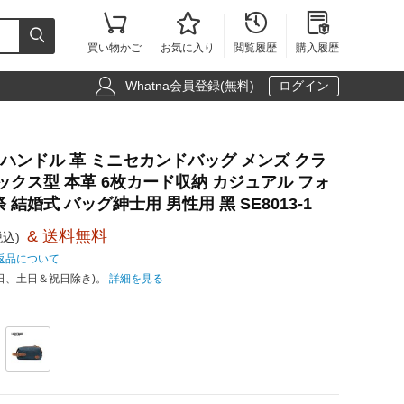





買い物かご
お気に入り
閲覧履歴
購入履歴

Whatna会員登録(無料)
ログイン
WAY ハンドル 革 ミニセカンドバッグ メンズ クラ
ックス型 本革 6枚カード収納 カジュアル フォ
 結婚式 バッグ紳士用 男性用 黑 SE8013-1
& 送料無料
税込)
返品について
日、土日＆祝日除き)。
詳細を見る