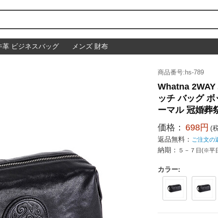
牛革 ビジネスバッグ
メンズ 財布
商品番号:hs-789
Whatna 2
ッチ バッグ ボ
ーマル 冠婚葬祭
価格：
698円
(
返品無料：
ご注文の
納期：
５－７日(※平
カラー
: