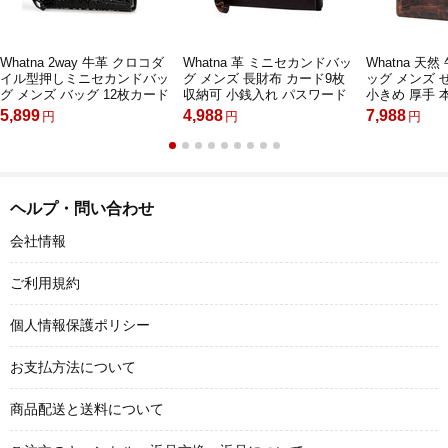
Whatna 2way 牛革 クロコダ
Whatna 革 ミニセカンドバッ
Whatna 天
イル型押しミニセカンドバッ
グ メンズ 長財布 カード9枚
ッグ メンズ
グ メンズ バッグ 12枚カード
収納可 小銭入れ パスワード
小きめ 厚手 本革
収納 パスワードロックボタン
ロックボタン付 盗難防止 厚
納可 結婚式 
5,899
4,988
7,988
円
円
円
盗難防止 本革 本皮 小さめ ク
手 本革 レザー 手持ちバッグ
ルフォーマル
ラッチバッグ 長財布 手持ち
メンズ ポーチ 男性用 紳士用
葬祭 バッグ 
バッグ 男性用 紳士用 結婚式
結婚式 冠婚葬祭 バッグ 黒 ブ
ラウン（MC1
冠婚葬祭 黒 ブラウン L307
ラウン hs-1501
ヘルプ・問い合わせ
会社情報
ご利用規約
個人情報保護ポリシー
お支払方法について
商品配送と送料について