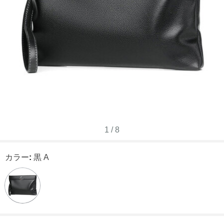
1
/
8
カラー
:
黒 A