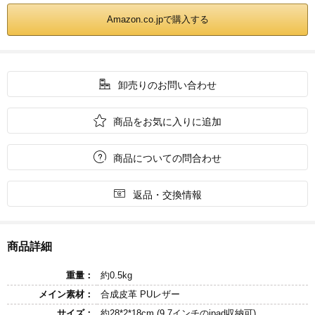
Amazon.co.jpで購入する

卸売りのお問い合わせ

商品をお気に入りに追加

商品についての問合わせ

返品・交換情報
商品詳細
重量：
約0.5kg
メイン素材：
合成皮革 PUレザー
サイズ：
約28*2*18cm (9.7インチのipad収納可)