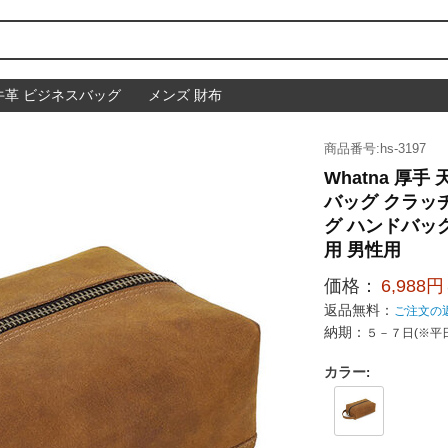
牛革 ビジネスバッグ
メンズ 財布
商品番号:hs-3197
Whatna 厚
バッグ クラッ
グ ハンドバッ
用 男性用
価格：
6,988円
返品無料：
ご注文の
納期：
５－７日(※平
カラー
: