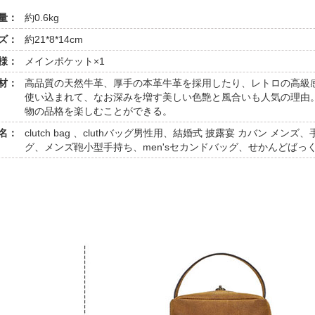
量：
約0.6kg
ズ：
約21*8*14cm
様：
メインポケット×1
材：
高品質の天然牛革、厚手の本革牛革を採用したり、レトロの高級
使い込まれて、なお深みを増す美しい色艶と風合いも人気の理由
物の品格を楽しむことができる。
名：
clutch bag 、cluthバッグ男性用、結婚式 披露宴 カバン メ
グ、メンズ鞄小型手持ち、men'sセカンドバッグ、せかんどばっく