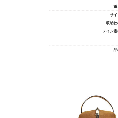
重
サイ
収納仕
メイン素
品