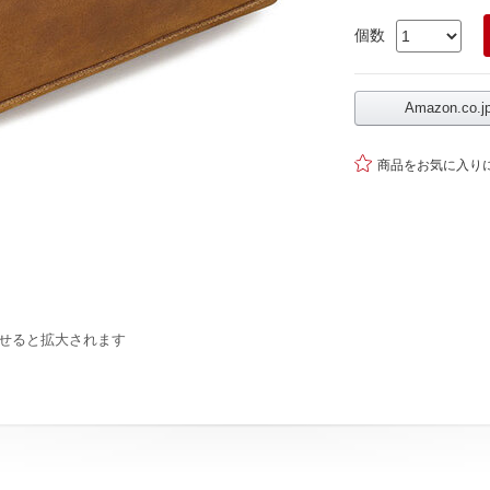
個数
Amazon.co

商品をお気に入り
せると拡大されます