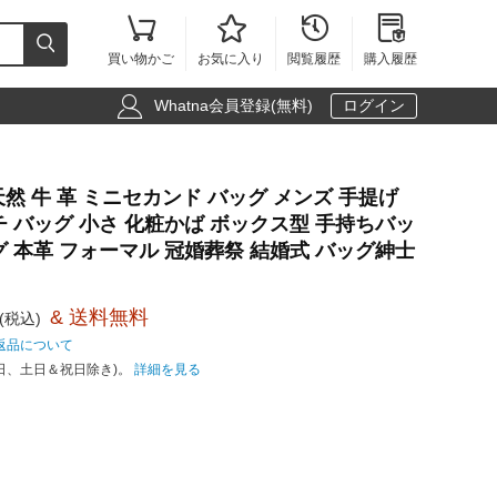





買い物かご
お気に入り
閲覧履歴
購入履歴

Whatna会員登録(無料)
ログイン
手 天然 牛 革 ミニセカンド バッグ メンズ 手提げ
チ バッグ 小さ 化粧かば ボックス型 手持ちバッ
グ 本革 フォーマル 冠婚葬祭 結婚式 バッグ紳士
& 送料無料
(税込)
返品について
日、土日＆祝日除き)。
詳細を見る