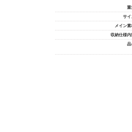
重
サイ
メイン素
収納仕様内
品