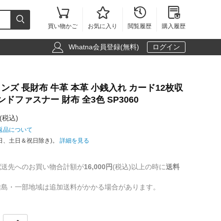





買い物かご
お気に入り
閲覧履歴
購入履歴

Whatna会員登録(無料)
ログイン
 メンズ 長財布 牛革 本革 小銭入れ カード12枚収
ンドファスナー 財布 全3色 SP3060
(税込)
返品について
日、土日＆祝日除き)。
詳細を見る
配送先へのお買い物合計額が
16,000円
(税込)以上の時に
送料
離島・一部地域は追加送料がかかる場合があります。