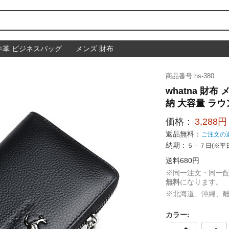
牛革 ビジネスバッグ
メンズ 財布
商品番号:hs-380
whatna 財布
納 大容量 ラウ
価格：
3,288円
返品無料：
ご注文の
納期：
５－７日(※平
送料680円
※同一注文・同一
無料
になります。
※北海道、沖縄、
カラー
: