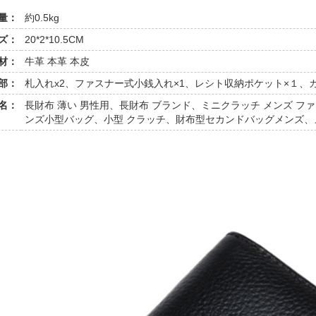
量：
約0.5kg
ズ：
20*2*10.5CM
材：
牛革 本革 本皮
部：
札入れx2、ファスナー式小銭入れ×1、レシト収納ポケット×１、カ
名：
長財布 薄い 男性用、長財布 ブランド、ミニクラッチ メンズ 
ンズ小型バッグ、小型 クラッチ、財布型セカンドバッグメンズ、