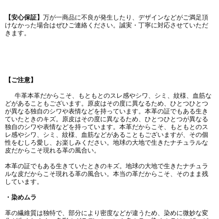
【安心保証】
万が一商品に不良が発生したり、デザインなどがご満足頂
けなかった場合はぜひご連絡ください。誠実・丁寧に対応させていただ
きます。
【ご注意】
牛革本革だからこそ、もともとのスレ感やシワ、シミ、紋様、血筋な
どがあることもございます。原皮はその度に異なるため、ひとつひとつ
が異なる独自のシワや表情などを持っています。本革の証でもある生き
ていたときのキズ。原皮はその度に異なるため、ひとつひとつが異なる
独自のシワや表情などを持っています。本革だからこそ、もともとのス
レ感やシワ、シミ、紋様、血筋などがあることもございますが、その個
性をむしろ愛し、お楽しみください。地球の大地で生きたナチュラルな
皮だからこそ現れる革の風合い。
本革の証でもある生きていたときのキズ。地球の大地で生きたナチュラ
ルな皮だからこそ現れる革の風合い。本当の革だからこそ、そのまま残
しています。
・染めムラ
革の繊維質は独特で、部分により密度などが違うため、染めに微妙な変