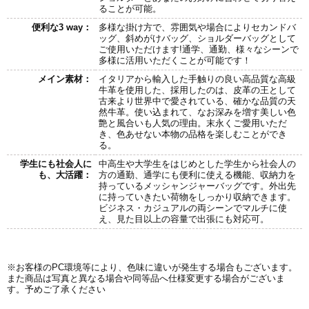
ることが可能。
便利な3 way：
多様な掛け方で、雰囲気や場合によりセカンドバ
ッグ、斜めがけバッグ、ショルダーバッグとして
ご使用いただけます!通学、通勤、様々なシーンで
多様に活用いただくことが可能です！
メイン素材：
イタリアから輸入した手触りの良い高品質な高級
牛革を使用した、採用したのは、皮革の王として
古来より世界中で愛されている、確かな品質の天
然牛革。使い込まれて、なお深みを増す美しい色
艶と風合いも人気の理由。末永くご愛用いただ
き、色あせない本物の品格を楽しむことができ
る。
学生にも社会人に
中高生や大学生をはじめとした学生から社会人の
も、大活躍：
方の通勤、通学にも便利に使える機能、収納力を
持っているメッシャンジャーバッグです。外出先
に持っていきたい荷物をしっかり収納できます。
ビジネス・カジュアルの両シーンでマルチに使
え、見た目以上の容量で出張にも対応可。
※お客様のPC環境等により、色味に違いが発生する場合もございます。
また商品は写真と異なる場合や同等品へ仕様変更する場合がございま
す。予めご了承ください